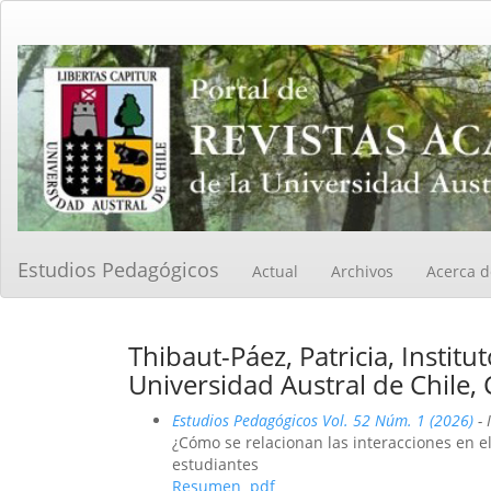
Navegación
principal
Contenido
principal
Barra
lateral
Estudios Pedagógicos
Actual
Archivos
Acerca 
Thibaut-Páez, Patricia, Institu
Universidad Austral de Chile, C
Estudios Pedagógicos Vol. 52 Núm. 1 (2026)
- 
¿Cómo se relacionan las interacciones en el
estudiantes
Resumen
pdf