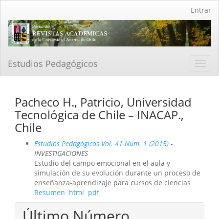
Navegación
Entrar
principal
Contenido
principal
Barra
lateral
Estudios Pedagógicos
Toggl
navig
Pacheco H., Patricio, Universidad
Tecnológica de Chile – INACAP.,
Chile
Estudios Pedagógicos Vol. 41 Núm. 1 (2015)
-
INVESTIGACIONES
Estudio del campo emocional en el aula y
simulación de su evolución durante un proceso de
enseñanza-aprendizaje para cursos de ciencias
Resumen
html
pdf
Último Número