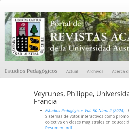
Navegación
principal
Contenido
principal
Barra
lateral
Estudios Pedagógicos
Actual
Archivos
Acerca 
Veyrunes, Philippe, Universida
Francia
Estudios Pedagógicos Vol. 50 Núm. 2 (2024)
- 
Sistemas de votos interactivos como promot
colectiva en clases magistrales en educaci
Resumen
pdf