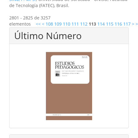
de Tecnología (FATEC), Brasil.
2801 - 2825 de 3257
elementos
<<
<
108
109
110
111
112
113
114
115
116
117
>
>
Último Número