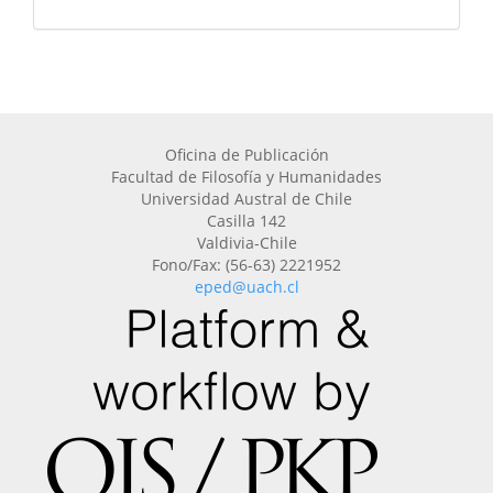
Oficina de Publicación
Facultad de Filosofía y Humanidades
Universidad Austral de Chile
Casilla 142
Valdivia-Chile
Fono/Fax: (56-63) 2221952
eped@uach.cl