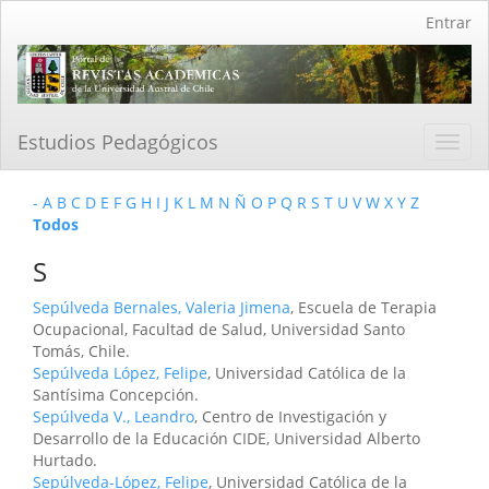
Navegación
Entrar
principal
Contenido
principal
Barra
lateral
Estudios Pedagógicos
Toggl
navig
-
A
B
C
D
E
F
G
H
I
J
K
L
M
N
Ñ
O
P
Q
R
S
T
U
V
W
X
Y
Z
Todos
S
Sepúlveda Bernales, Valeria Jimena
, Escuela de Terapia
Ocupacional, Facultad de Salud, Universidad Santo
Tomás, Chile.
Sepúlveda López, Felipe
, Universidad Católica de la
Santísima Concepción.
Sepúlveda V., Leandro
, Centro de Investigación y
Desarrollo de la Educación CIDE, Universidad Alberto
Hurtado.
Sepúlveda-López, Felipe
, Universidad Católica de la