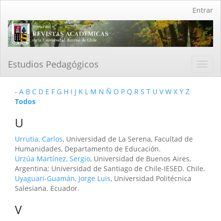
Navegación
Entrar
principal
Contenido
principal
Barra
lateral
Estudios Pedagógicos
Toggl
navig
-
A
B
C
D
E
F
G
H
I
J
K
L
M
N
Ñ
O
P
Q
R
S
T
U
V
W
X
Y
Z
Todos
U
Urrutia, Carlos
, Universidad de La Serena, Facultad de
Humanidades, Departamento de Educación.
Urzúa Martínez, Sergio
, Universidad de Buenos Aires,
Argentina; Universidad de Santiago de Chile-IESED. Chile.
Uyaguari-Guamán, Jorge Luis
, Universidad Politécnica
Salesiana. Ecuador.
V