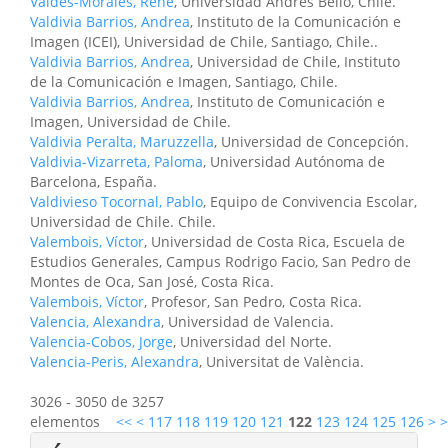
Valdés-Morales, René
, Universidad Andrés Bello, Chile.
Valdivia Barrios, Andrea
, Instituto de la Comunicación e
Imagen (ICEI), Universidad de Chile, Santiago, Chile..
Valdivia Barrios, Andrea
, Universidad de Chile, Instituto
de la Comunicación e Imagen, Santiago, Chile.
Valdivia Barrios, Andrea
, Instituto de Comunicación e
Imagen, Universidad de Chile.
Valdivia Peralta, Maruzzella
, Universidad de Concepción.
Valdivia-Vizarreta, Paloma
, Universidad Autónoma de
Barcelona, España.
Valdivieso Tocornal, Pablo
, Equipo de Convivencia Escolar,
Universidad de Chile. Chile.
Valembois, Víctor
, Universidad de Costa Rica, Escuela de
Estudios Generales, Campus Rodrigo Facio, San Pedro de
Montes de Oca, San José, Costa Rica.
Valembois, Víctor
, Profesor, San Pedro, Costa Rica.
Valencia, Alexandra
, Universidad de Valencia.
Valencia-Cobos, Jorge
, Universidad del Norte.
Valencia-Peris, Alexandra
, Universitat de València.
3026 - 3050 de 3257
elementos
<<
<
117
118
119
120
121
122
123
124
125
126
>
>