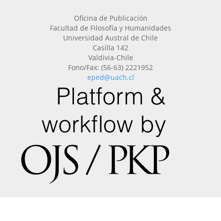
Oficina de Publicación
Facultad de Filosofía y Humanidades
Universidad Austral de Chile
Casilla 142
Valdivia-Chile
Fono/Fax: (56-63) 2221952
eped@uach.cl