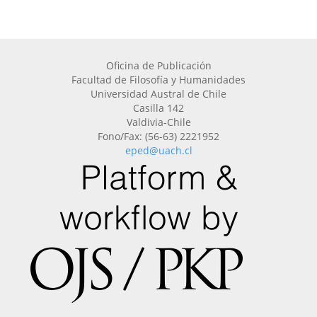
Oficina de Publicación
Facultad de Filosofía y Humanidades
Universidad Austral de Chile
Casilla 142
Valdivia-Chile
Fono/Fax: (56-63) 2221952
eped@uach.cl