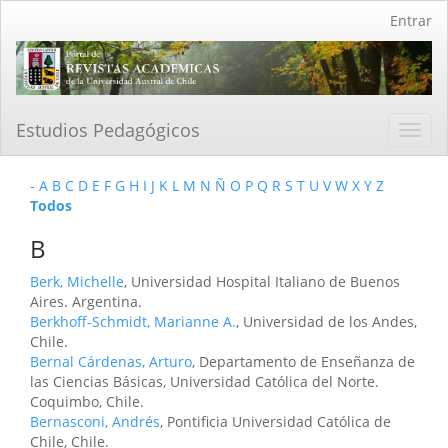
Navegación
Entrar
principal
Contenido
principal
Barra
lateral
Estudios Pedagógicos
Toggl
navig
-
A
B
C
D
E
F
G
H
I
J
K
L
M
N
Ñ
O
P
Q
R
S
T
U
V
W
X
Y
Z
Todos
B
Berk, Michelle
, Universidad Hospital Italiano de Buenos
Aires. Argentina.
Berkhoff-Schmidt, Marianne A.
, Universidad de los Andes,
Chile.
Bernal Cárdenas, Arturo
, Departamento de Enseñanza de
las Ciencias Básicas, Universidad Católica del Norte.
Coquimbo, Chile.
Bernasconi, Andrés
, Pontificia Universidad Católica de
Chile, Chile.