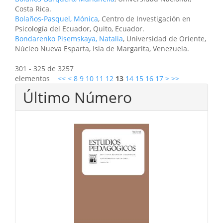
Costa Rica.
Bolaños-Pasquel, Mónica
, Centro de Investigación en
Psicología del Ecuador, Quito, Ecuador.
Bondarenko Pisemskaya, Natalia
, Universidad de Oriente,
Núcleo Nueva Esparta, Isla de Margarita, Venezuela.
301 - 325 de 3257
elementos
<<
<
8
9
10
11
12
13
14
15
16
17
>
>>
Último Número