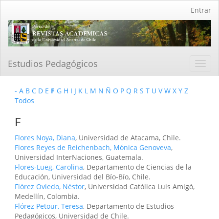
Navegación
Entrar
principal
Contenido
principal
Barra
lateral
Estudios Pedagógicos
Toggl
navig
-
A
B
C
D
E
F
G
H
I
J
K
L
M
N
Ñ
O
P
Q
R
S
T
U
V
W
X
Y
Z
Todos
F
Flores Noya, Diana
, Universidad de Atacama, Chile.
Flores Reyes de Reichenbach, Mónica Genoveva
,
Universidad InterNaciones, Guatemala.
Flores-Lueg, Carolina
, Departamento de Ciencias de la
Educación, Universidad del Bío-Bío, Chile.
Flórez Oviedo, Néstor
, Universidad Católica Luis Amigó,
Medellín, Colombia.
Flórez Petour, Teresa
, Departamento de Estudios
Pedagógicos, Universidad de Chile.