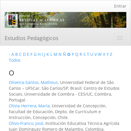
Navegación
Entrar
principal
Contenido
principal
Barra
lateral
Estudios Pedagógicos
Toggl
navig
-
A
B
C
D
E
F
G
H
I
J
K
L
M
N
Ñ
O
P
Q
R
S
T
U
V
W
X
Y
Z
Todos
O
Oliveira-Santos, Matheus
, Universidad Federal de São
Carlos – UFSCar, São Carlos/SP, Brasil; Centro de Estudos
Sociais, Universidade de Coimbra - CES/UC, Coimbra,
Portugal.
Olivia Herrera, María
, Universidad de Concepción,
Facultad de Educación, Depto. de Currículum e
Instrucción, Concepción, Chile.
Olivo-Franco, José
, Institución Educativa Técnica Agrícola
Juan Domínguez Romero de Malambo, Colombia.