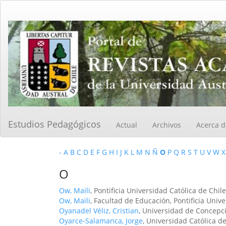
Navegación
principal
Contenido
principal
Barra
lateral
Estudios Pedagógicos
Actual
Archivos
Acerca 
-
A
B
C
D
E
F
G
H
I
J
K
L
M
N
Ñ
O
P
Q
R
S
T
U
V
W
X
O
Ow, Maili
, Pontificia Universidad Católica de Chile
Ow, Maili
, Facultad de Educación, Pontificia Unive
Oyanadel Véliz, Cristian
, Universidad de Concepci
Oyarce-Salamanca, Jorge
, Universidad Católica d