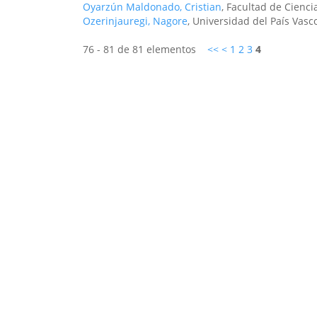
Oyarzún Maldonado, Cristian
, Facultad de Cienci
Ozerinjauregi, Nagore
, Universidad del País Vasc
76 - 81 de 81 elementos
<<
<
1
2
3
4