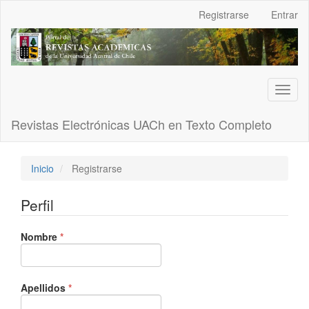
Navegación
Registrarse
Entrar
principal
Contenido
principal
Barra
lateral
Toggl
naviga
Revistas Electrónicas UACh en Texto Completo
Inicio
Registrarse
Perfil
Obligatorio
Nombre
*
Obligatorio
Apellidos
*