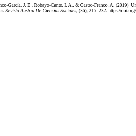
co-García, J. E., Robayo-Cante, I. A., & Castro-Franco, A. (2019). Una 
or.
Revista Austral De Ciencias Sociales
, (36), 215–232. https://doi.or