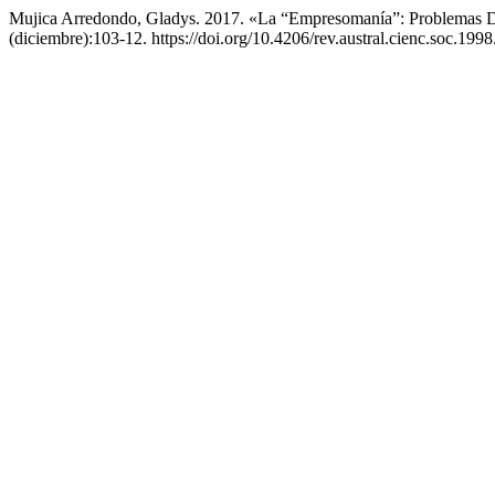
Mujica Arredondo, Gladys. 2017. «La “Empresomanía”: Problemas D
(diciembre):103-12. https://doi.org/10.4206/rev.austral.cienc.soc.1998