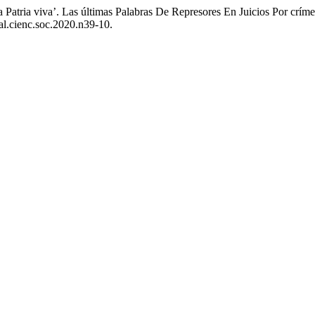
a Patria viva’. Las últimas Palabras De Represores En Juicios Por cr
ral.cienc.soc.2020.n39-10.