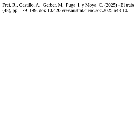
Frei, R., Castillo, A., Gerber, M., Puga, I. y Moya, C. (2025) «El tr
(48), pp. 179–199. doi: 10.4206/rev.austral.cienc.soc.2025.n48-10.