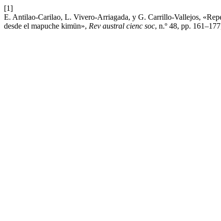
[1]
E. Antilao-Carilao, L. Vivero-Arriagada, y G. Carrillo-Vallejos, «Re
desde el mapuche kimün»,
Rev austral cienc soc
, n.º 48, pp. 161–177,