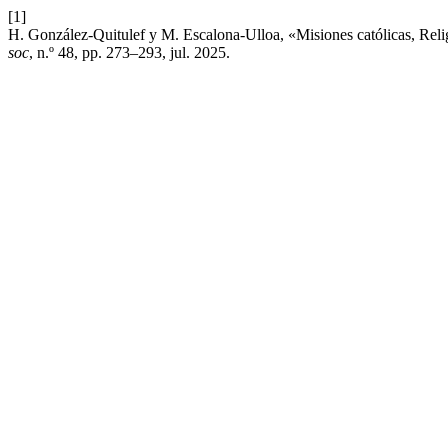
[1]
H. González-Quitulef y M. Escalona-Ulloa, «Misiones católicas, Rel
soc
, n.º 48, pp. 273–293, jul. 2025.