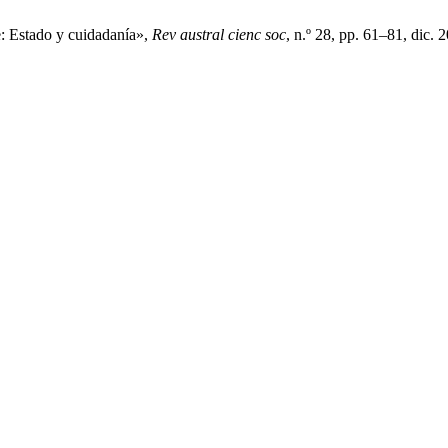
e: Estado y cuidadanía»,
Rev austral cienc soc
, n.º 28, pp. 61–81, dic. 