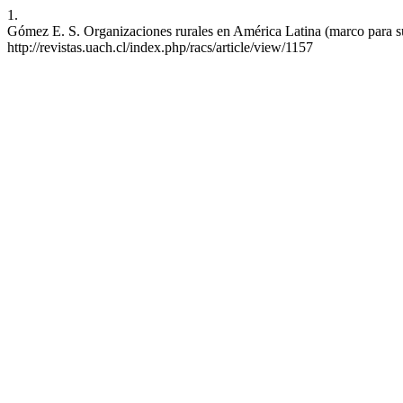
1.
Gómez E. S. Organizaciones rurales en América Latina (marco para su a
http://revistas.uach.cl/index.php/racs/article/view/1157