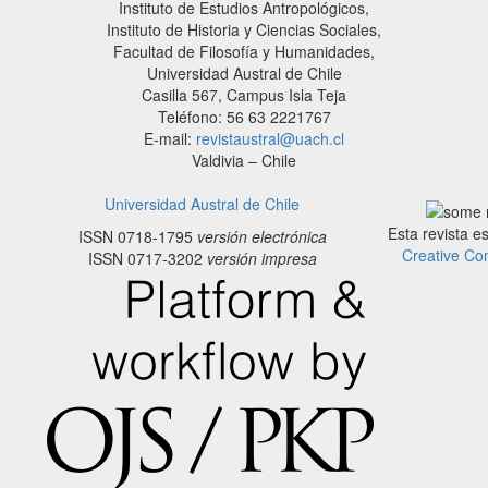
Instituto de Estudios Antropológicos,
Instituto de Historia y Ciencias Sociales,
Facultad de Filosofía y Humanidades,
Universidad Austral de Chile
Casilla 567, Campus Isla Teja
Teléfono: 56 63 2221767
E-mail:
revistaustral@uach.cl
Valdivia – Chile
Universidad Austral de Chile
Esta revista e
ISSN 0718-1795
versión electrónica
Creative Co
ISSN 0717-3202
versión impresa