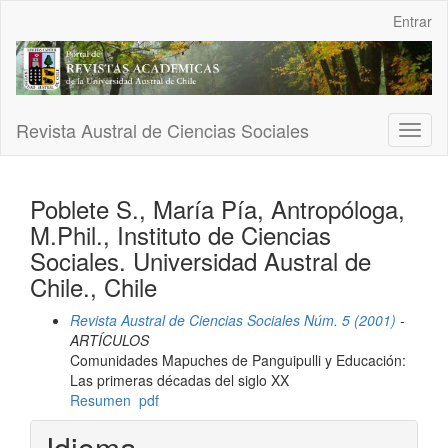
Navegación
Entrar
principal
Contenido
principal
Barra
lateral
Revista Austral de Ciencias Sociales
Toggl
naviga
Poblete S., María Pía, Antropóloga,
M.Phil., Instituto de Ciencias
Sociales. Universidad Austral de
Chile., Chile
Revista Austral de Ciencias Sociales Núm. 5 (2001)
-
ARTÍCULOS
Comunidades Mapuches de Panguipulli y Educación:
Las primeras décadas del siglo XX
Resumen
pdf
Idioma