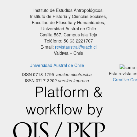
Instituto de Estudios Antropológicos,
Instituto de Historia y Ciencias Sociales,
Facultad de Filosofía y Humanidades,
Universidad Austral de Chile
Casilla 567, Campus Isla Teja
Teléfono: 56 63 2221767
E-mail:
revistaustral@uach.cl
Valdivia – Chile
Universidad Austral de Chile
Esta revista e
ISSN 0718-1795
versión electrónica
Creative Co
ISSN 0717-3202
versión impresa