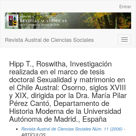
Navegación
Entrar
principal
Contenido
principal
Barra
lateral
Revista Austral de Ciencias Sociales
Toggl
naviga
Hipp T., Roswitha, Investigación
realizada en el marco de tesis
doctoral Sexualidad y matrimonio en
el Chile Austral: Osorno, siglos XVIII
y XIX, dirigida por la Dra. María Pilar
Pérez Cantó, Departamento de
Historia Moderna de la Universidad
Autónoma de Madrid., España
Revista Austral de Ciencias Sociales Núm. 11 (2006)
-
ARTÍCULOS