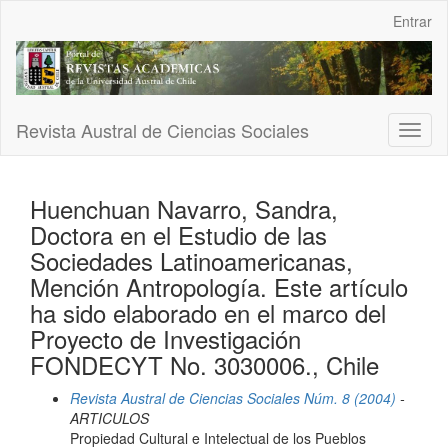
Navegación
Entrar
principal
Contenido
principal
Barra
lateral
Revista Austral de Ciencias Sociales
Toggl
naviga
Huenchuan Navarro, Sandra,
Doctora en el Estudio de las
Sociedades Latinoamericanas,
Mención Antropología. Este artículo
ha sido elaborado en el marco del
Proyecto de Investigación
FONDECYT No. 3030006., Chile
Revista Austral de Ciencias Sociales Núm. 8 (2004)
-
ARTICULOS
Propiedad Cultural e Intelectual de los Pueblos