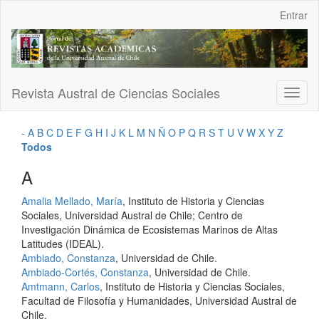
Navegación
Entrar
principal
Contenido
principal
Barra
lateral
Revista Austral de Ciencias Sociales
Toggl
naviga
-
A
B
C
D
E
F
G
H
I
J
K
L
M
N
Ñ
O
P
Q
R
S
T
U
V
W
X
Y
Z
Todos
A
Amalia Mellado, María
, Instituto de Historia y Ciencias
Sociales, Universidad Austral de Chile; Centro de
Investigación Dinámica de Ecosistemas Marinos de Altas
Latitudes (IDEAL).
Ambiado, Constanza
, Universidad de Chile.
Ambiado-Cortés, Constanza
, Universidad de Chile.
Amtmann, Carlos
, Instituto de Historia y Ciencias Sociales,
Facultad de Filosofía y Humanidades, Universidad Austral de
Chile.