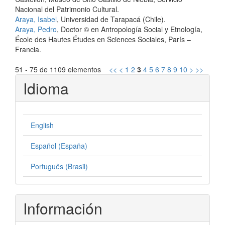
Nacional del Patrimonio Cultural.
Araya, Isabel
, Universidad de Tarapacá (Chile).
Araya, Pedro
, Doctor © en Antropología Social y Etnología,
École des Hautes Études en Sciences Sociales, París –
Francia.
51 - 75 de 1109 elementos
<<
<
1
2
3
4
5
6
7
8
9
10
>
>>
Idioma
English
Español (España)
Português (Brasil)
Información