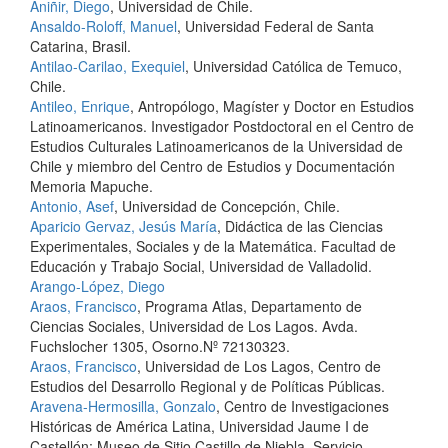
Aniñir, Diego
, Universidad de Chile.
Ansaldo-Roloff, Manuel
, Universidad Federal de Santa
Catarina, Brasil.
Antilao-Carilao, Exequiel
, Universidad Católica de Temuco,
Chile.
Antileo, Enrique
, Antropólogo, Magíster y Doctor en Estudios
Latinoamericanos. Investigador Postdoctoral en el Centro de
Estudios Culturales Latinoamericanos de la Universidad de
Chile y miembro del Centro de Estudios y Documentación
Memoria Mapuche.
Antonio, Asef
, Universidad de Concepción, Chile.
Aparicio Gervaz, Jesús María
, Didáctica de las Ciencias
Experimentales, Sociales y de la Matemática. Facultad de
Educación y Trabajo Social, Universidad de Valladolid.
Arango-López, Diego
Araos, Francisco
, Programa Atlas, Departamento de
Ciencias Sociales, Universidad de Los Lagos. Avda.
Fuchslocher 1305, Osorno.Nº 72130323.
Araos, Francisco
, Universidad de Los Lagos, Centro de
Estudios del Desarrollo Regional y de Políticas Públicas.
Aravena-Hermosilla, Gonzalo
, Centro de Investigaciones
Históricas de América Latina, Universidad Jaume I de
Castellón; Museo de Sitio Castillo de Niebla, Servicio