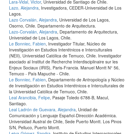
Lara-Vidal, Victor
, Universidad de Santiago de Chile.
Lazo, Alejandra
, Investigadora, CEDER-Universidad de Los
Lagos.
Lazo Corvalán, Alejandra
, Universidad de Los Lagos,
Osorno, Chile. Departamento de Arquitectura.
Lazo-Corvalán, Alejandra
, Departamento de Arquitectura,
Universidad de Los Lagos, Chile.
Le Bonniec, Fabien
, Investigador Titular, Núcleo de
Investigación en Estudios Interétnicos e Interculturales
(NEII), Universidad Católica de Temuco, Chile. Investigador
asociado al Institut de Recherche Interdisciplinaire sur les
Enjeux Sociaux (IRIS), Paris-Francia. Manuel Montt N° 56,
Temuco - País Mapuche - Chile.
Le Bonniec, Fabien
, Departamento de Antropología y Núcleo
de Investigación en Estudios Interétnicos e Interculturales de
la Universidad Católica de Temuco, Chile.
Leal Arancibia, Felipe
, Pasaje Toledo 6788-B, Macul,
Santiago.
Leal Ladrón de Guevara, Alejandra
, Unidad de
Comunicación y Lenguaje Español-Dirección Académica.
Universidad Austral de Chile, Sede Puerto Montt. Los Pinos
S/N, Pelluco, Puerto Montt.
Leiva-Gómez, Sandra
, Instituto de Estudios Internacionales,