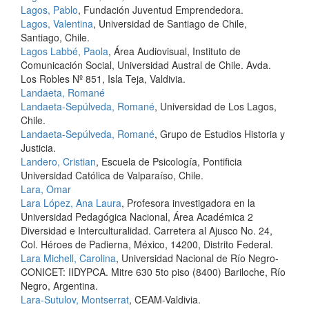
Lagos, Pablo
, Fundación Juventud Emprendedora.
Lagos, Valentina
, Universidad de Santiago de Chile,
Santiago, Chile.
Lagos Labbé, Paola
, Área Audiovisual, Instituto de
Comunicación Social, Universidad Austral de Chile. Avda.
Los Robles Nº 851, Isla Teja, Valdivia.
Landaeta, Romané
Landaeta-Sepúlveda, Romané
, Universidad de Los Lagos,
Chile.
Landaeta-Sepúlveda, Romané
, Grupo de Estudios Historia y
Justicia.
Landero, Cristian
, Escuela de Psicología, Pontificia
Universidad Católica de Valparaíso, Chile.
Lara, Omar
Lara López, Ana Laura
, Profesora investigadora en la
Universidad Pedagógica Nacional, Área Académica 2
Diversidad e Interculturalidad. Carretera al Ajusco No. 24,
Col. Héroes de Padierna, México, 14200, Distrito Federal.
Lara Michell, Carolina
, Universidad Nacional de Río Negro-
CONICET: IIDYPCA. Mitre 630 5to piso (8400) Bariloche, Río
Negro, Argentina.
Lara-Sutulov, Montserrat
, CEAM-Valdivia.