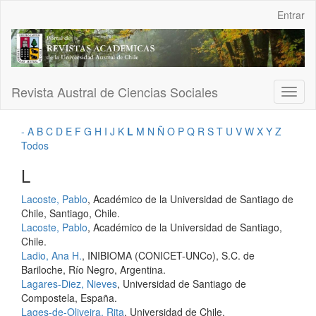
Navegación
Entrar
principal
Contenido
principal
Barra
lateral
Revista Austral de Ciencias Sociales
Toggl
naviga
-
A
B
C
D
E
F
G
H
I
J
K
L
M
N
Ñ
O
P
Q
R
S
T
U
V
W
X
Y
Z
Todos
L
Lacoste, Pablo
, Académico de la Universidad de Santiago de
Chile, Santiago, Chile.
Lacoste, Pablo
, Académico de la Universidad de Santiago,
Chile.
Ladio, Ana H.
, INIBIOMA (CONICET-UNCo), S.C. de
Bariloche, Río Negro, Argentina.
Lagares-Diez, Nieves
, Universidad de Santiago de
Compostela, España.
Lages-de-Oliveira, Rita
, Universidad de Chile.