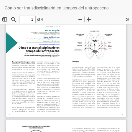
Volver
De
De
Cómo ser transdisciplinario en tiempos del antropoceno
a
P
los
detalles
del
artículo