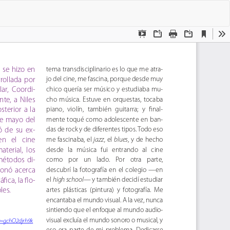
De
De
P