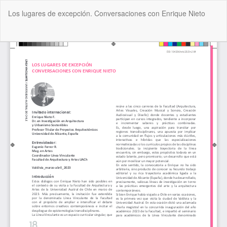
Volver
Los lugares de excepción. Conversaciones con Enrique Nieto
a
los
detalles
De
De
del
P
artículo