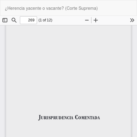
Volver
De
De
¿Herencia yacente o vacante? (Corte Suprema)
a
P
los
detalles
del
artículo