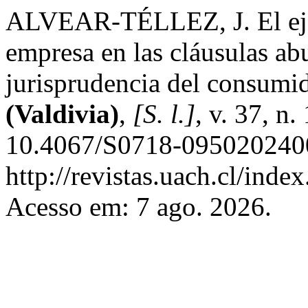
ALVEAR-TÉLLEZ, J. El ejerc
empresa en las cláusulas ab
jurisprudencia del consumi
(Valdivia)
,
[S. l.]
, v. 37, n
10.4067/S0718-0950202400
http://revistas.uach.cl/inde
Acesso em: 7 ago. 2026.