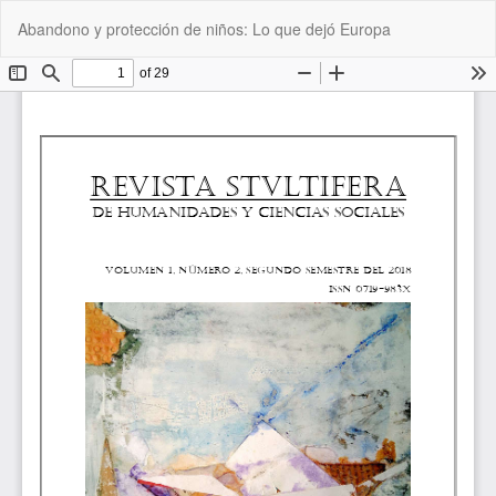
Volver
De
De
Abandono y protección de niños: Lo que dejó Europa
a
P
los
detalles
del
artículo