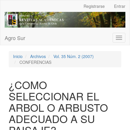
Navegación
Registrarse
Entrar
principal
Contenido
principal
Barra
lateral
Agro Sur
Toggl
naviga
Inicio
Archivos
Vol. 35 Núm. 2 (2007)
CONFERENCIAS
¿COMO
SELECCIONAR EL
ARBOL O ARBUSTO
ADECUADO A SU
PAISAJE?