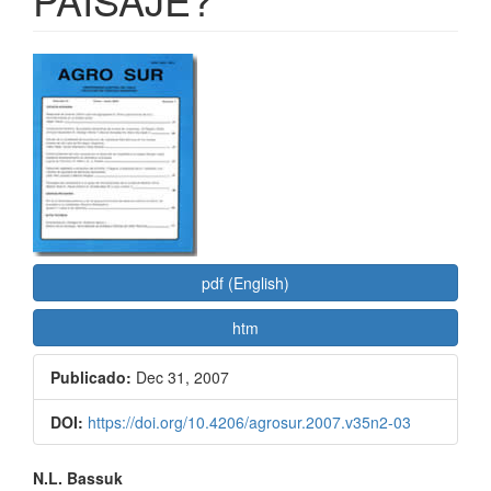
Barra
lateral
del
artículo
pdf (English)
htm
Publicado:
Dec 31, 2007
DOI:
https://doi.org/10.4206/agrosur.2007.v35n2-03
Contenido
N.L. Bassuk