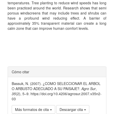
temperatures. Tree planting to reduce wind speeds has long
been practiced around the world. Research shows that semi
porous windscreens that may include trees and shrubs can
have a profound wind reducing effect. A barrier of
approximately 35% transparent material can create a long
calm zone that can improve human comfort levels.
Detalles
Cómo citar
del
Bassuk, N. (2007). ¿COMO SELECCIONAR EL ARBOL
artículo
O ARBUSTO ADECUADO A SU PAISAJE?.
Agro Sur
,
35
(2), 5–9. https://doi.org/10.4206/agrosur.2007.v35n2-
03
Más formatos de cita
Descargar cita