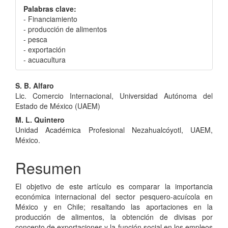
Palabras clave:
- Financiamiento
- producción de alimentos
- pesca
- exportación
- acuacultura
Contenido
S. B. Alfaro
Lic. Comercio Internacional, Universidad Autónoma del
principal
Estado de México (UAEM)
del
M. L. Quintero
Unidad Académica Profesional Nezahualcóyotl, UAEM,
artículo
México.
Resumen
El objetivo de este artículo es comparar la importancia
económica internacional del sector pesquero-acuícola en
México y en Chile; resaltando las aportaciones en la
producción de alimentos, la obtención de divisas por
concepto de exportaciones y la función social en los empleos