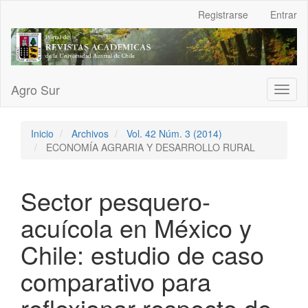
Navegación
Registrarse
Entrar
principal
Contenido
principal
Barra
lateral
Agro Sur
Toggl
naviga
Inicio
Archivos
Vol. 42 Núm. 3 (2014)
ECONOMÍA AGRARIA Y DESARROLLO RURAL
Sector pesquero-
acuícola en México y
Chile: estudio de caso
comparativo para
reflexionar respecto de