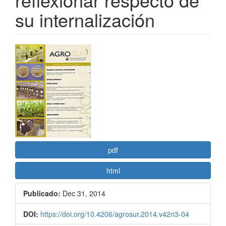
su internalización
Barra
lateral
del
artículo
pdf
html
Publicado:
Dec 31, 2014
DOI:
https://doi.org/10.4206/agrosur.2014.v42n3-04