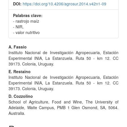
DOI:
https://doi.org/10.4206/agrosur.2014.v42n1-09
Palabras clave:
- rastrojo maíz
- NIR,
- valor nutritivo
Contenido
A. Fassio
Instituto Nacional de Investigación Agropecuaria, Estación
principal
Experimental INIA, La Estanzuela. Ruta 50 - km 12. CC
del
39173. Colonia, Uruguay.
E. Restaino
artículo
Instituto Nacional de Investigación Agropecuaria, Estación
Experimental INIA, La Estanzuela. Ruta 50 - km 12. CC
39173. Colonia, Uruguay.
D. Cozzolino
School of Agriculture, Food and Wine, The University of
Adelaide, Waite Campus, PMB 1 Glen Osmond, SA, 5064.
Australia.