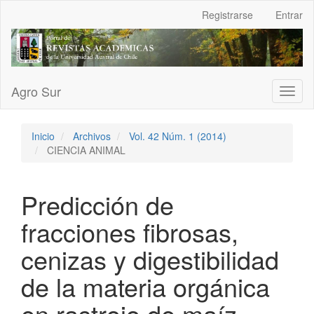
Navegación
Registrarse
Entrar
principal
Contenido
principal
Barra
lateral
Agro Sur
Toggl
naviga
Inicio
Archivos
Vol. 42 Núm. 1 (2014)
CIENCIA ANIMAL
Predicción de
fracciones fibrosas,
cenizas y digestibilidad
de la materia orgánica
en rastrojo de maíz