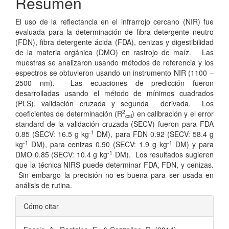
Resumen
El uso de la reflectancia en el infrarrojo cercano (NIR) fue
evaluada para la determinación de fibra detergente neutro
(FDN), fibra detergente ácida (FDA), cenizas y digestibilidad
de la materia orgánica (DMO) en rastrojo de maíz. Las
muestras se analizaron usando métodos de referencia y los
espectros se obtuvieron usando un instrumento NIR (1100 –
2500 nm). Las ecuaciones de predicción fueron
desarrolladas usando el método de mínimos cuadrados
(PLS), validación cruzada y segunda derivada. Los
2
coeficientes de determinación (R
) en calibración y el error
cal
standard de la validación cruzada (SECV) fueron para FDA
-1
0.85 (SECV: 16.5 g kg
DM), para FDN 0.92 (SECV: 58.4 g
-1
-1
kg
DM), para cenizas 0.90 (SECV: 1.9 g kg
DM) y para
-1
DMO 0.85 (SECV: 10.4 g kg
DM). Los resultados sugieren
que la técnica NIRS puede determinar FDA, FDN, y cenizas.
Sin embargo la precisión no es buena para ser usada en
análisis de rutina.
Detalles
Cómo citar
del