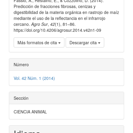
Fassio, A., Restaino, E., & Cozzolino, D. (2014).
artículo
Predicción de fracciones fibrosas, cenizas y
digestibilidad de la materia orgánica en rastrojo de maíz
mediante el uso de la reflectancia en el infrarrojo
cercano.
Agro Sur
,
42
(1), 81–86.
https://doi.org/10.4206/agrosur.2014.v42n1-09
Más formatos de cita
Descargar cita
Número
Vol. 42 Núm. 1 (2014)
Sección
CIENCIA ANIMAL