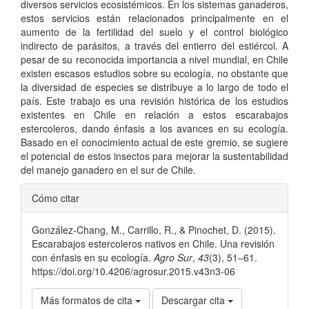
diversos servicios ecosistémicos. En los sistemas ganaderos,
estos servicios están relacionados principalmente en el
aumento de la fertilidad del suelo y el control biológico
indirecto de parásitos, a través del entierro del estiércol. A
pesar de su reconocida importancia a nivel mundial, en Chile
existen escasos estudios sobre su ecología, no obstante que
la diversidad de especies se distribuye a lo largo de todo el
país. Este trabajo es una revisión histórica de los estudios
existentes en Chile en relación a estos escarabajos
estercoleros, dando énfasis a los avances en su ecología.
Basado en el conocimiento actual de este gremio, se sugiere
el potencial de estos insectos para mejorar la sustentabilidad
del manejo ganadero en el sur de Chile.
Detalles
Cómo citar
del
González-Chang, M., Carrillo, R., & Pinochet, D. (2015).
artículo
Escarabajos estercoleros nativos en Chile. Una revisión
con énfasis en su ecología.
Agro Sur
,
43
(3), 51–61.
https://doi.org/10.4206/agrosur.2015.v43n3-06
Más formatos de cita
Descargar cita