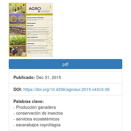
Barra
lateral
del
artículo
pdf
Publicado:
Dec 31, 2015
DOI:
https://doi.org/10.4206/agrosur.2015.v43n3-06
Palabras clave:
- Producción ganadera
- conservación de insectos
- servicios ecosistémicos
- escarabajos coprófagos