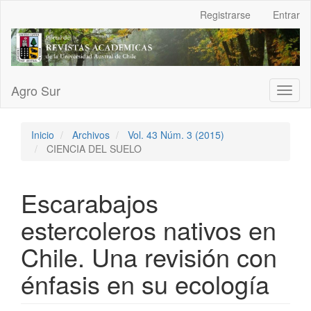
Navegación
Registrarse
Entrar
principal
Contenido
principal
Barra
lateral
Agro Sur
Toggl
naviga
Inicio
Archivos
Vol. 43 Núm. 3 (2015)
CIENCIA DEL SUELO
Escarabajos
estercoleros nativos en
Chile. Una revisión con
énfasis en su ecología