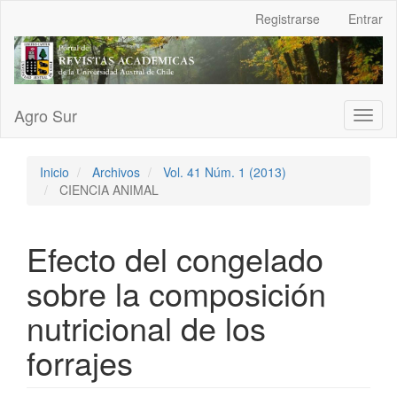
Navegación
Registrarse
Entrar
principal
Contenido
principal
Barra
lateral
Agro Sur
Toggl
naviga
Inicio
Archivos
Vol. 41 Núm. 1 (2013)
CIENCIA ANIMAL
Efecto del congelado
sobre la composición
nutricional de los
forrajes