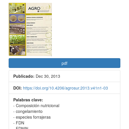
Barra
lateral
del
artículo
pdf
Publicado:
Dec 30, 2013
DOI:
https://doi.org/10.4206/agrosur.2013.v41n1-03
Palabras clave:
- Composición nutricional
- congelamiento
- especies forrajeras
- FDN
- FDNIN