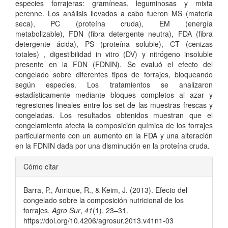
especies forrajeras: gramíneas, leguminosas y mixta
perenne. Los análisis llevados a cabo fueron MS (materia
seca), PC (proteína cruda), EM (energía
metabolizable), FDN (fibra detergente neutra), FDA (fibra
detergente ácida), PS (proteína soluble), CT (cenizas
totales) , digestibilidad in vitro (DV) y nitrógeno insoluble
presente en la FDN (FDNIN). Se evaluó el efecto del
congelado sobre diferentes tipos de forrajes, bloqueando
según especies. Los tratamientos se analizaron
estadísticamente mediante bloques completos al azar y
regresiones lineales entre los set de las muestras frescas y
congeladas. Los resultados obtenidos muestran que el
congelamiento afecta la composición química de los forrajes
particularmente con un aumento en la FDA y una alteración
en la FDNIN dada por una disminución en la proteína cruda.
Detalles
Cómo citar
del
Barra, P., Anrique, R., & Keim, J. (2013). Efecto del
artículo
congelado sobre la composición nutricional de los
forrajes.
Agro Sur
,
41
(1), 23–31.
https://doi.org/10.4206/agrosur.2013.v41n1-03