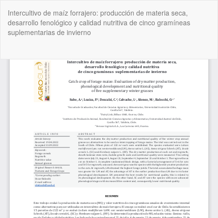
Volver
Intercultivo de maíz forrajero: producción de materia seca,
a
desarrollo fenológico y calidad nutritiva de cinco gramíneas
los
suplementarias de invierno
detalles
del
artículo
De
De
P