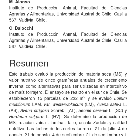
M. Alonso
Instituto de Producción Animal, Facultad de Ciencias
Agrarias y Alimentarias, Universidad Austral de Chile, Casilla
567, Valdivia, Chile.
O. Balocchi
Instituto de Producción Animal, Facultad de Ciencias
Agrarias y Alimentarias, Universidad Austral de Chile, Casilla
567, Valdivia, Chile.
Resumen
Este trabajo evaluó la producción de materia seca (MS) y
valor nutritivo de cinco gramíneas anuales de crecimiento
invernal como alternativas para ser utilizadas en intercultivo
de maíz forrajero. El ensayo se realizó en el sur de Chile. Se
2
establecieron 15 parcelas de 222 m
y se evaluó
Lolium
multiflorum
LAM
. var. westerwoldicum
(LM),
Avena sativa
L.
(AS),
Avena strigosa
Schreb. (AT),
Secale cereale
L. (SC) y
Hordeum vulgare
L. (HV). Se determinó la producción de
MS, relación vaina : lámina : tallo, escala Zadoks y calidad
nutritiva. Las fechas de los cortes fueron el 21 de julio, 4 de
agosto, 21 de agosto, 4 de septiembre, 21 de septiembre y 1