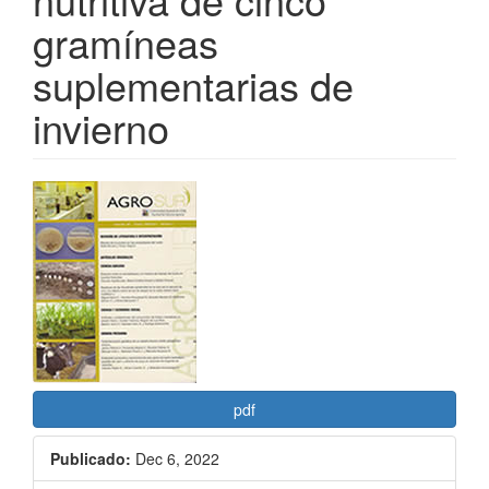
gramíneas
suplementarias de
invierno
Barra
lateral
del
artículo
pdf
Publicado:
Dec 6, 2022