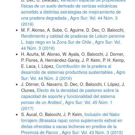
físicas de un suelo derivado de cenizas volcánicas
sometido a distintas estrategias de mejoramiento de
una pradera degradada
,
Agro Sur: Vol. 44 Núm. 3
(2016)
M. F. Alonso, A. Sube, C. Aguirre, D. Dec, O. Balocchi,
Rendimiento y calidad de praderas de Lolium perenne
L. bajo riego en la Zona Sur de Chile
,
Agro Sur: Vol.
44 Núm. 3 (2016)
H. Acuña, M. Alonso, W. Ayala, O. Balocchi, J. Dorner,
P. Flores, A. Hernández-Garay, J. P. Keim, P. H. Kemp,
E. Laca, I. López,
Contribución de la pradera al
desarrollo de sistemas productivos sustentables
,
Agro
Sur: Vol. 44 Núm. 2 (2016)
J. Dörner, G. Navarro, D. Dec, O. Balocchi, I. López, J.
Clunes,
Efecto de la densidad de pastoreo sobre la
capacidad de soporte y funcionalidad del sistema
poroso de un Andisol
,
Agro Sur: Vol. 45 Núm. 1
(2017)
S. Aucal, O. Balocchi, J. P. Keim,
Inclusión del Nabo
forrajero (Brassica rapa) como suplemento estival en
dietas ofrecidas a vacas lecheras en predios de la
Provincia de Ranco
,
Agro Sur: Vol. 43 Núm. 3 (2015)