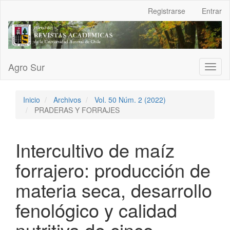
Navegación
Registrarse
Entrar
principal
Contenido
principal
Barra
lateral
Agro Sur
Toggl
naviga
Inicio
Archivos
Vol. 50 Núm. 2 (2022)
PRADERAS Y FORRAJES
Intercultivo de maíz
forrajero: producción de
materia seca, desarrollo
fenológico y calidad
nutritiva de cinco