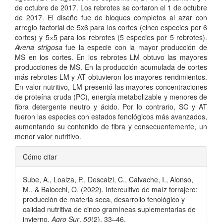
de octubre de 2017. Los rebrotes se cortaron el 1 de octubre
de 2017. El diseño fue de bloques completos al azar con
arreglo factorial de 5x6 para los cortes (cinco especies por 6
cortes) y 5×5 para los rebrotes (5 especies por 5 rebrotes).
Avena strigosa
fue la especie con la mayor producción de
MS en los cortes. En los rebrotes LM obtuvo las mayores
producciones de MS. En la producción acumulada de cortes
más rebrotes LM y AT obtuvieron los mayores rendimientos.
En valor nutritivo, LM presentó las mayores concentraciones
de proteína cruda (PC), energía metabolizable y menores de
fibra detergente neutro y ácido. Por lo contrario, SC y AT
fueron las especies con estados fenológicos más avanzados,
aumentando su contenido de fibra y consecuentemente, un
menor valor nutritivo.
Detalles
Cómo citar
del
Sube, A., Loaiza, P., Descalzi, C., Calvache, I., Alonso,
artículo
M., & Balocchi, O. (2022). Intercultivo de maíz forrajero:
producción de materia seca, desarrollo fenológico y
calidad nutritiva de cinco gramíneas suplementarias de
invierno.
Agro Sur
,
50
(2), 33–46.