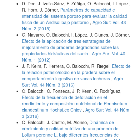
D. Dec, J. Ivelic-Sáez, F. Zúñiga, O. Balocchi, I. López,
R. Horn, J. Dörner,
Parámetros de capacidad e
intensidad del sistema poroso para evaluar la calidad
física de un Andisol bajo pastoreo
,
Agro Sur: Vol. 43
Núm. 2 (2015)
G. Navarro, O. Balocchi, I. López, J. Clunes, J. Dörner,
Efecto de la aplicación de tres estrategias de
mejoramiento de praderas degradadas sobre las
propiedades hidráulicas del suelo
,
Agro Sur: Vol. 40
Núm. 1 (2012)
J. P. Keim, F. Herrera, O. Balocchi, R. Riegel,
Efecto de
la relación potasio/sodio en la pradera sobre el
comportamiento ingestivo de vacas lecheras
,
Agro
Sur: Vol. 44 Núm. 3 (2016)
O. Balocchi, C. Fonseca, J. P. Keim, C. Rodríguez,
Efecto de la frecuencia de defoliación en el
rendimiento y composición nutricional de Pennisetum
clandestinum Hochst.ex Chiov
,
Agro Sur: Vol. 44 Núm.
3 (2016)
O. Balocchi, J. Castro, M. Alonso,
Dinámica de
crecimiento y calidad nutritiva de una pradera de
Lolium perenne L. bajo diferentes frecuencias de