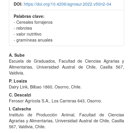
DOI:
https://doi.org/10.4206/agrosur.2022.v50n2-04
Palabras clave:
- Cereales forrajeros
- rebrotes
- valor nutritivo
- gramíneas anuales
Contenido
A. Sube
Escuela de Graduados, Facultad de Ciencias Agrarias y
principal
Alimentarias, Universidad Austral de Chile, Casilla 567,
del
Valdivia.
P. Loaiza
artículo
Dairy Link, Bilbao 1860, Osorno, Chile.
C. Descalzi
Ferosor Agrícola S.A., Los Carreras 643, Osorno.
I. Calvache
Instituto de Producción Animal, Facultad de Ciencias
Agrarias y Alimentarias, Universidad Austral de Chile, Casilla
567, Valdivia, Chile.