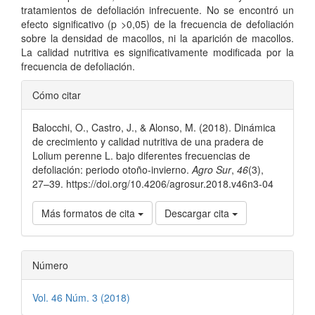
tratamientos de defoliación infrecuente. No se encontró un
efecto significativo (p >0,05) de la frecuencia de defoliación
sobre la densidad de macollos, ni la aparición de macollos.
La calidad nutritiva es significativamente modificada por la
frecuencia de defoliación.
Detalles
Cómo citar
del
Balocchi, O., Castro, J., & Alonso, M. (2018). Dinámica
artículo
de crecimiento y calidad nutritiva de una pradera de
Lolium perenne L. bajo diferentes frecuencias de
defoliación: periodo otoño-invierno.
Agro Sur
,
46
(3),
27–39. https://doi.org/10.4206/agrosur.2018.v46n3-04
Más formatos de cita
Descargar cita
Número
Vol. 46 Núm. 3 (2018)