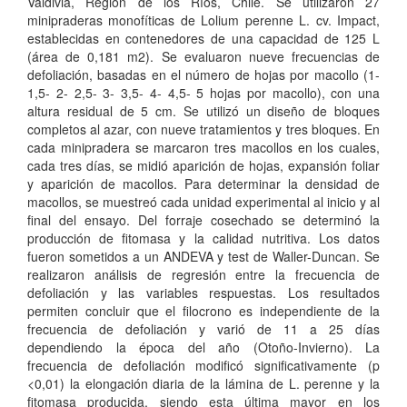
Valdivia, Región de los Ríos, Chile. Se utilizaron 27
minipraderas monofíticas de Lolium perenne L. cv. Impact,
establecidas en contenedores de una capacidad de 125 L
(área de 0,181 m2). Se evaluaron nueve frecuencias de
defoliación, basadas en el número de hojas por macollo (1-
1,5- 2- 2,5- 3- 3,5- 4- 4,5- 5 hojas por macollo), con una
altura residual de 5 cm. Se utilizó un diseño de bloques
completos al azar, con nueve tratamientos y tres bloques. En
cada minipradera se marcaron tres macollos en los cuales,
cada tres días, se midió aparición de hojas, expansión foliar
y aparición de macollos. Para determinar la densidad de
macollos, se muestreó cada unidad experimental al inicio y al
final del ensayo. Del forraje cosechado se determinó la
producción de fitomasa y la calidad nutritiva. Los datos
fueron sometidos a un ANDEVA y test de Waller-Duncan. Se
realizaron análisis de regresión entre la frecuencia de
defoliación y las variables respuestas. Los resultados
permiten concluir que el filocrono es independiente de la
frecuencia de defoliación y varió de 11 a 25 días
dependiendo la época del año (Otoño-Invierno). La
frecuencia de defoliación modificó significativamente (p
<0,01) la elongación diaria de la lámina de L. perenne y la
fitomasa producida, siendo esta última mayor en los