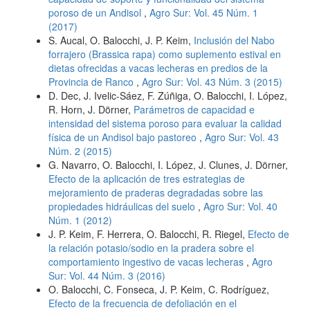
poroso de un Andisol
,
Agro Sur: Vol. 45 Núm. 1
(2017)
S. Aucal, O. Balocchi, J. P. Keim,
Inclusión del Nabo
forrajero (Brassica rapa) como suplemento estival en
dietas ofrecidas a vacas lecheras en predios de la
Provincia de Ranco
,
Agro Sur: Vol. 43 Núm. 3 (2015)
D. Dec, J. Ivelic-Sáez, F. Zúñiga, O. Balocchi, I. López,
R. Horn, J. Dörner,
Parámetros de capacidad e
intensidad del sistema poroso para evaluar la calidad
física de un Andisol bajo pastoreo
,
Agro Sur: Vol. 43
Núm. 2 (2015)
G. Navarro, O. Balocchi, I. López, J. Clunes, J. Dörner,
Efecto de la aplicación de tres estrategias de
mejoramiento de praderas degradadas sobre las
propiedades hidráulicas del suelo
,
Agro Sur: Vol. 40
Núm. 1 (2012)
J. P. Keim, F. Herrera, O. Balocchi, R. Riegel,
Efecto de
la relación potasio/sodio en la pradera sobre el
comportamiento ingestivo de vacas lecheras
,
Agro
Sur: Vol. 44 Núm. 3 (2016)
O. Balocchi, C. Fonseca, J. P. Keim, C. Rodríguez,
Efecto de la frecuencia de defoliación en el