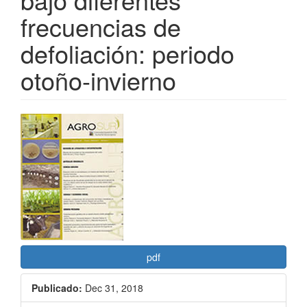
frecuencias de
defoliación: periodo
otoño-invierno
Barra
lateral
del
artículo
pdf
Publicado:
Dec 31, 2018