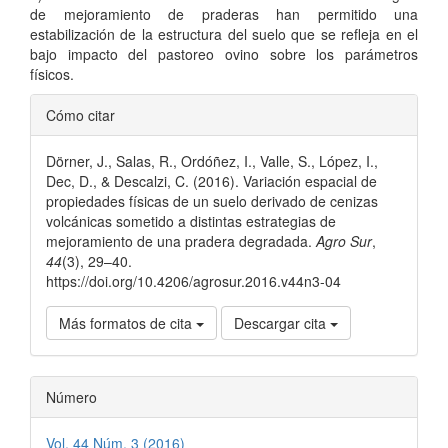
de mejoramiento de praderas han permitido una
estabilización de la estructura del suelo que se refleja en el
bajo impacto del pastoreo ovino sobre los parámetros
físicos.
Detalles
Cómo citar
del
Dörner, J., Salas, R., Ordóñez, I., Valle, S., López, I.,
artículo
Dec, D., & Descalzi, C. (2016). Variación espacial de
propiedades físicas de un suelo derivado de cenizas
volcánicas sometido a distintas estrategias de
mejoramiento de una pradera degradada.
Agro Sur
,
44
(3), 29–40.
https://doi.org/10.4206/agrosur.2016.v44n3-04
Más formatos de cita
Descargar cita
Número
Vol. 44 Núm. 3 (2016)