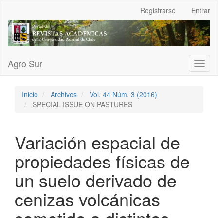
Navegación
Registrarse
Entrar
principal
Contenido
principal
Barra
lateral
Agro Sur
Toggl
naviga
Inicio
Archivos
Vol. 44 Núm. 3 (2016)
SPECIAL ISSUE ON PASTURES
Variación espacial de
propiedades físicas de
un suelo derivado de
cenizas volcánicas
sometido a distintas