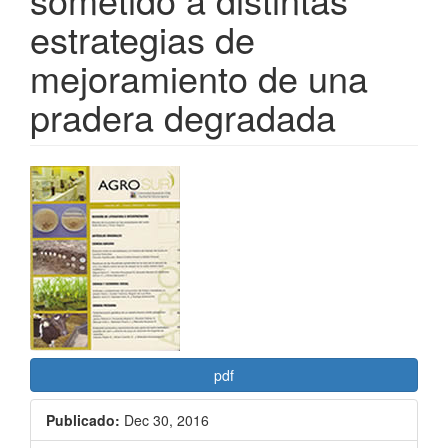
estrategias de
mejoramiento de una
pradera degradada
Barra
lateral
del
artículo
pdf
Publicado:
Dec 30, 2016