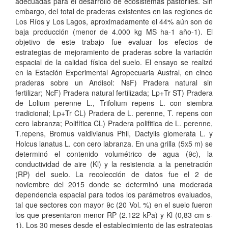
adecuadas para el desarrollo de ecosistemas pastoriles. Sin
embargo, del total de praderas existentes en las regiones de
Los Ríos y Los Lagos, aproximadamente el 44% aún son de
baja producción (menor de 4.000 kg MS ha-1 año-1). El
objetivo de este trabajo fue evaluar los efectos de
estrategias de mejoramiento de praderas sobre la variación
espacial de la calidad física del suelo. El ensayo se realizó
en la Estación Experimental Agropecuaria Austral, en cinco
praderas sobre un Andisol: NsF) Pradera natural sin
fertilizar; NcF) Pradera natural fertilizada; Lp+Tr ST) Pradera
de Lolium perenne L., Trifolium repens L. con siembra
tradicional; Lp+Tr CL) Pradera de L. perenne, T. repens con
cero labranza; Polifítica CL) Pradera polifitica de L. perenne,
T.repens, Bromus valdivianus Phil, Dactylis glomerata L. y
Holcus lanatus L. con cero labranza. En una grilla (5x5 m) se
determinó el contenido volumétrico de agua (θc), la
conductividad de aire (Kl) y la resistencia a la penetración
(RP) del suelo. La recolección de datos fue el 2 de
noviembre del 2015 donde se determinó una moderada
dependencia espacial para todos los parámetros evaluados,
tal que sectores con mayor θc (20 Vol. %) en el suelo fueron
los que presentaron menor RP (2.122 kPa) y Kl (0,83 cm s-
1). Los 30 meses desde el establecimiento de las estrategias