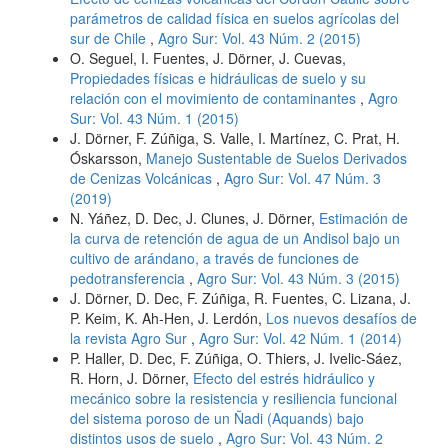
parámetros de calidad física en suelos agrícolas del
sur de Chile
,
Agro Sur: Vol. 43 Núm. 2 (2015)
O. Seguel, I. Fuentes, J. Dörner, J. Cuevas,
Propiedades físicas e hidráulicas de suelo y su
relación con el movimiento de contaminantes
,
Agro
Sur: Vol. 43 Núm. 1 (2015)
J. Dörner, F. Zúñiga, S. Valle, I. Martínez, C. Prat, H.
Óskarsson,
Manejo Sustentable de Suelos Derivados
de Cenizas Volcánicas
,
Agro Sur: Vol. 47 Núm. 3
(2019)
N. Yáñez, D. Dec, J. Clunes, J. Dörner,
Estimación de
la curva de retención de agua de un Andisol bajo un
cultivo de arándano, a través de funciones de
pedotransferencia
,
Agro Sur: Vol. 43 Núm. 3 (2015)
J. Dörner, D. Dec, F. Zúñiga, R. Fuentes, C. Lizana, J.
P. Keim, K. Ah-Hen, J. Lerdón,
Los nuevos desafíos de
la revista Agro Sur
,
Agro Sur: Vol. 42 Núm. 1 (2014)
P. Haller, D. Dec, F. Zúñiga, O. Thiers, J. Ivelic-Sáez,
R. Horn, J. Dörner,
Efecto del estrés hidráulico y
mecánico sobre la resistencia y resiliencia funcional
del sistema poroso de un Ñadi (Aquands) bajo
distintos usos de suelo
,
Agro Sur: Vol. 43 Núm. 2