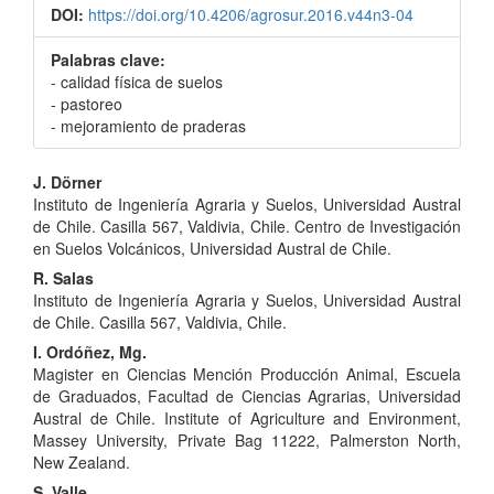
DOI:
https://doi.org/10.4206/agrosur.2016.v44n3-04
Palabras clave:
- calidad física de suelos
- pastoreo
- mejoramiento de praderas
Contenido
J. Dörner
Instituto de Ingeniería Agraria y Suelos, Universidad Austral
principal
de Chile. Casilla 567, Valdivia, Chile. Centro de Investigación
del
en Suelos Volcánicos, Universidad Austral de Chile.
R. Salas
artículo
Instituto de Ingeniería Agraria y Suelos, Universidad Austral
de Chile. Casilla 567, Valdivia, Chile.
I. Ordóñez, Mg.
Magister en Ciencias Mención Producción Animal, Escuela
de Graduados, Facultad de Ciencias Agrarias, Universidad
Austral de Chile. Institute of Agriculture and Environment,
Massey University, Private Bag 11222, Palmerston North,
New Zealand.
S. Valle