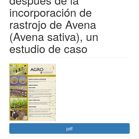
incorporación de
rastrojo de Avena
(Avena sativa), un
estudio de caso
Barra
lateral
del
artículo
pdf