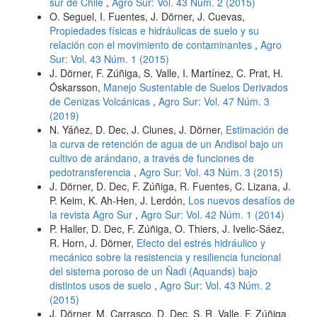
sur de Chile
,
Agro Sur: Vol. 43 Núm. 2 (2015)
O. Seguel, I. Fuentes, J. Dörner, J. Cuevas,
Propiedades físicas e hidráulicas de suelo y su
relación con el movimiento de contaminantes
,
Agro
Sur: Vol. 43 Núm. 1 (2015)
J. Dörner, F. Zúñiga, S. Valle, I. Martínez, C. Prat, H.
Óskarsson,
Manejo Sustentable de Suelos Derivados
de Cenizas Volcánicas
,
Agro Sur: Vol. 47 Núm. 3
(2019)
N. Yáñez, D. Dec, J. Clunes, J. Dörner,
Estimación de
la curva de retención de agua de un Andisol bajo un
cultivo de arándano, a través de funciones de
pedotransferencia
,
Agro Sur: Vol. 43 Núm. 3 (2015)
J. Dörner, D. Dec, F. Zúñiga, R. Fuentes, C. Lizana, J.
P. Keim, K. Ah-Hen, J. Lerdón,
Los nuevos desafíos de
la revista Agro Sur
,
Agro Sur: Vol. 42 Núm. 1 (2014)
P. Haller, D. Dec, F. Zúñiga, O. Thiers, J. Ivelic-Sáez,
R. Horn, J. Dörner,
Efecto del estrés hidráulico y
mecánico sobre la resistencia y resiliencia funcional
del sistema poroso de un Ñadi (Aquands) bajo
distintos usos de suelo
,
Agro Sur: Vol. 43 Núm. 2
(2015)
J. Dörner, M. Carrasco, D. Dec, S. R. Valle, F. Zúñiga,