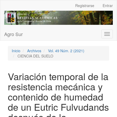
Navegación
Registrarse
Entrar
principal
Contenido
principal
Barra
lateral
Agro Sur
Toggl
naviga
Inicio
Archivos
Vol. 49 Núm. 2 (2021)
CIENCIA DEL SUELO
Variación temporal de la
resistencia mecánica y
contenido de humedad
de un Eutric Fulvudands
después de la