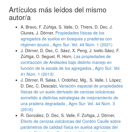
Artículos más leídos del mismo
autor/a
A. Bravo, F. Zúñiga, S. Valle, O. Thiers, D. Dec, J.
Clunes, J. Dörner,
Propiedades físicas de los
agregados de suelos en bosques y praderas con
régimen ácuico
,
Agro Sur: Vol. 49 Núm. 1 (2021)
J. Dörner, D. Dec, C. Sáez, X. Peng, J. Ivelic-Sáez, F.
Zúñiga, O. Seguel, R. Horn,
Las propiedades de
contracción de Andisoles bajo distinto manejo en
función de la escala de los agregados
,
Agro Sur: Vol.
41 Núm. 1 (2013)
J. Dörner, R. Salas, I. Ordóñez, Mg., S. Valle, I. López,
D. Dec, C. Descalzi,
Variación espacial de propiedades
físicas de un suelo derivado de cenizas volcánicas
sometido a distintas estrategias de mejoramiento de
una pradera degradada
,
Agro Sur: Vol. 44 Núm. 3
(2016)
R. González, D. Dec, S. Valle, F. Zúñiga, J. Dörner,
Efecto de cenizas volcánicas del Cordón Caulle sobre
parámetros de calidad física en suelos agrícolas del