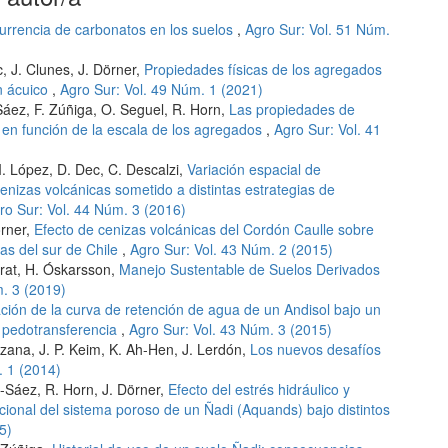
urrencia de carbonatos en los suelos
,
Agro Sur: Vol. 51 Núm.
c, J. Clunes, J. Dörner,
Propiedades físicas de los agregados
n ácuico
,
Agro Sur: Vol. 49 Núm. 1 (2021)
-Sáez, F. Zúñiga, O. Seguel, R. Horn,
Las propiedades de
o en función de la escala de los agregados
,
Agro Sur: Vol. 41
 I. López, D. Dec, C. Descalzi,
Variación espacial de
enizas volcánicas sometido a distintas estrategias de
ro Sur: Vol. 44 Núm. 3 (2016)
örner,
Efecto de cenizas volcánicas del Cordón Caulle sobre
las del sur de Chile
,
Agro Sur: Vol. 43 Núm. 2 (2015)
 Prat, H. Óskarsson,
Manejo Sustentable de Suelos Derivados
m. 3 (2019)
ción de la curva de retención de agua de un Andisol bajo un
e pedotransferencia
,
Agro Sur: Vol. 43 Núm. 3 (2015)
izana, J. P. Keim, K. Ah-Hen, J. Lerdón,
Los nuevos desafíos
. 1 (2014)
ic-Sáez, R. Horn, J. Dörner,
Efecto del estrés hidráulico y
ncional del sistema poroso de un Ñadi (Aquands) bajo distintos
5)