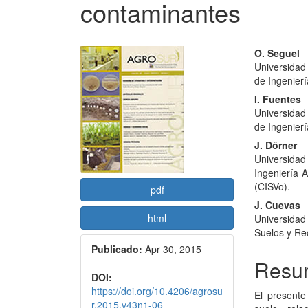
contaminantes
Barra
Conte
O. Seguel
Universidad
lateral
princi
de Ingenierí
del
del
I. Fuentes
Universidad
artículo
artícu
de Ingenierí
J. Dörner
Universidad
Ingeniería 
(CISVo).
pdf
J. Cuevas
html
Universida
Suelos y Re
Publicado:
Apr 30, 2015
Resu
DOI:
https://doi.org/10.4206/agrosu
El presente
r.2015.v43n1-06