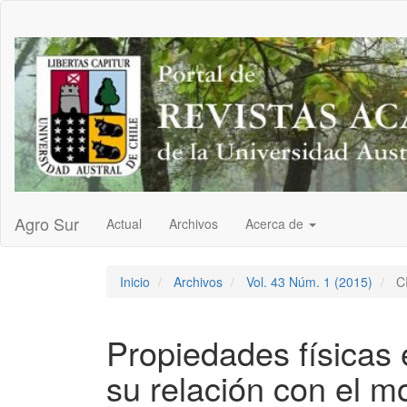
Navegación
principal
Contenido
principal
Barra
lateral
Agro Sur
Actual
Archivos
Acerca de
Inicio
Archivos
Vol. 43 Núm. 1 (2015)
C
Propiedades físicas 
su relación con el m