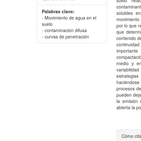
suelo rel
contaminan
Palabras clave:
solubles e
- Movimiento de agua en el
movimiento 
suelo
por lo que r
- contaminación difusa
que determi
- curvas de penetración
contenido de
continuidad
importante
compactació
medio y en 
variabilida
estrategias
haciéndose
procesos de
pueden deja
la emisión 
abierta la p
Detal
Cómo cit