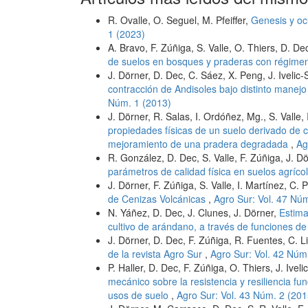
R. Ovalle, O. Seguel, M. Pfeiffer,
Genesis y oc
1 (2023)
A. Bravo, F. Zúñiga, S. Valle, O. Thiers, D. De
de suelos en bosques y praderas con régime
J. Dörner, D. Dec, C. Sáez, X. Peng, J. Ivelic
contracción de Andisoles bajo distinto manej
Núm. 1 (2013)
J. Dörner, R. Salas, I. Ordóñez, Mg., S. Valle,
propiedades físicas de un suelo derivado de c
mejoramiento de una pradera degradada
,
Ag
R. González, D. Dec, S. Valle, F. Zúñiga, J. D
parámetros de calidad física en suelos agríco
J. Dörner, F. Zúñiga, S. Valle, I. Martínez, C.
de Cenizas Volcánicas
,
Agro Sur: Vol. 47 Nú
N. Yáñez, D. Dec, J. Clunes, J. Dörner,
Estima
cultivo de arándano, a través de funciones d
J. Dörner, D. Dec, F. Zúñiga, R. Fuentes, C. L
de la revista Agro Sur
,
Agro Sur: Vol. 42 Núm
P. Haller, D. Dec, F. Zúñiga, O. Thiers, J. Ivel
mecánico sobre la resistencia y resiliencia fu
usos de suelo
,
Agro Sur: Vol. 43 Núm. 2 (201