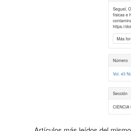
del
Seguel, O
artícu
físicas e
contamin
https://d
Más for
Número
Vol. 43 N
Sección
CIENCIA
Artículos más leídos del mismo