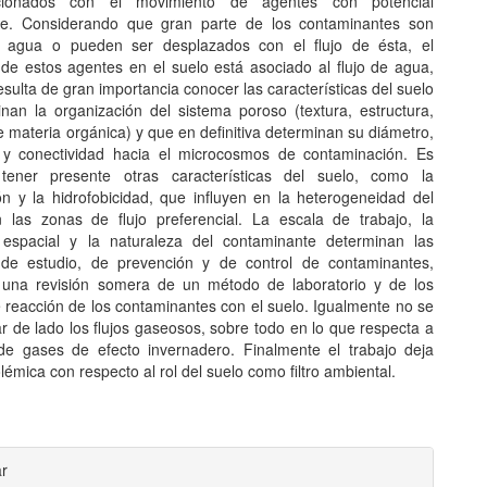
acionados con el movimiento de agentes con potencial
te. Considerando que gran parte de los contaminantes son
n agua o pueden ser desplazados con el flujo de ésta, el
de estos agentes en el suelo está asociado al flujo de agua,
esulta de gran importancia conocer las características del suelo
nan la organización del sistema poroso (textura, estructura,
 materia orgánica) y que en definitiva determinan su diámetro,
 y conectividad hacia el microcosmos de contaminación. Es
 tener presente otras características del suelo, como la
n y la hidrofobicidad, que influyen en la heterogeneidad del
las zonas de flujo preferencial. La escala de trabajo, la
d espacial y la naturaleza del contaminante determinan las
 de estudio, de prevención y de control de contaminantes,
 una revisión somera de un método de laboratorio y de los
 reacción de los contaminantes con el suelo. Igualmente no se
r de lado los flujos gaseosos, sobre todo en lo que respecta a
de gases de efecto invernadero. Finalmente el trabajo deja
olémica con respecto al rol del suelo como filtro ambiental.
les
ar