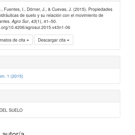
., Fuentes, I., Dörner, J., & Cuevas, J. (2015). Propiedades
lo
 hidráulicas de suelo y su relación con el movimiento de
antes.
Agro Sur
,
43
(1), 41–50.
oi.org/10.4206/agrosur.2015.v43n1-06
matos de cita
Descargar cita
úm. 1 (2015)
 DEL SUELO
 autor/a