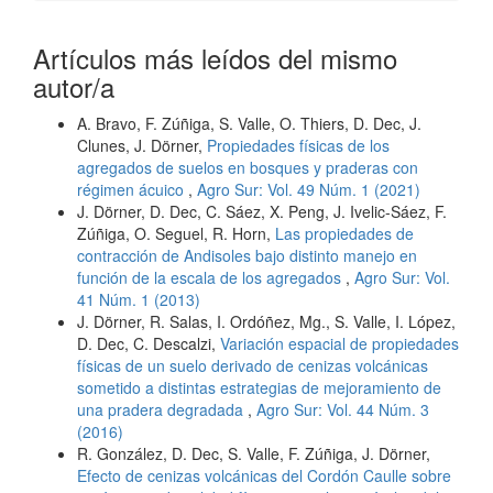
Artículos más leídos del mismo
autor/a
A. Bravo, F. Zúñiga, S. Valle, O. Thiers, D. Dec, J.
Clunes, J. Dörner,
Propiedades físicas de los
agregados de suelos en bosques y praderas con
régimen ácuico
,
Agro Sur: Vol. 49 Núm. 1 (2021)
J. Dörner, D. Dec, C. Sáez, X. Peng, J. Ivelic-Sáez, F.
Zúñiga, O. Seguel, R. Horn,
Las propiedades de
contracción de Andisoles bajo distinto manejo en
función de la escala de los agregados
,
Agro Sur: Vol.
41 Núm. 1 (2013)
J. Dörner, R. Salas, I. Ordóñez, Mg., S. Valle, I. López,
D. Dec, C. Descalzi,
Variación espacial de propiedades
físicas de un suelo derivado de cenizas volcánicas
sometido a distintas estrategias de mejoramiento de
una pradera degradada
,
Agro Sur: Vol. 44 Núm. 3
(2016)
R. González, D. Dec, S. Valle, F. Zúñiga, J. Dörner,
Efecto de cenizas volcánicas del Cordón Caulle sobre