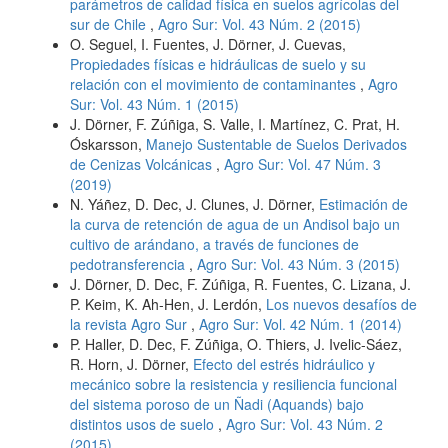
parámetros de calidad física en suelos agrícolas del
sur de Chile
,
Agro Sur: Vol. 43 Núm. 2 (2015)
O. Seguel, I. Fuentes, J. Dörner, J. Cuevas,
Propiedades físicas e hidráulicas de suelo y su
relación con el movimiento de contaminantes
,
Agro
Sur: Vol. 43 Núm. 1 (2015)
J. Dörner, F. Zúñiga, S. Valle, I. Martínez, C. Prat, H.
Óskarsson,
Manejo Sustentable de Suelos Derivados
de Cenizas Volcánicas
,
Agro Sur: Vol. 47 Núm. 3
(2019)
N. Yáñez, D. Dec, J. Clunes, J. Dörner,
Estimación de
la curva de retención de agua de un Andisol bajo un
cultivo de arándano, a través de funciones de
pedotransferencia
,
Agro Sur: Vol. 43 Núm. 3 (2015)
J. Dörner, D. Dec, F. Zúñiga, R. Fuentes, C. Lizana, J.
P. Keim, K. Ah-Hen, J. Lerdón,
Los nuevos desafíos de
la revista Agro Sur
,
Agro Sur: Vol. 42 Núm. 1 (2014)
P. Haller, D. Dec, F. Zúñiga, O. Thiers, J. Ivelic-Sáez,
R. Horn, J. Dörner,
Efecto del estrés hidráulico y
mecánico sobre la resistencia y resiliencia funcional
del sistema poroso de un Ñadi (Aquands) bajo
distintos usos de suelo
,
Agro Sur: Vol. 43 Núm. 2
(2015)