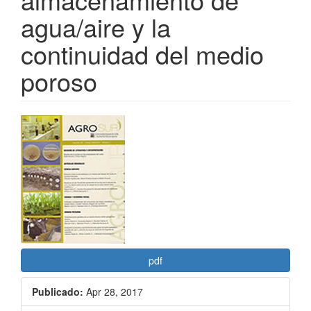
agua/aire y la
continuidad del medio
poroso
Barra
lateral
del
artículo
pdf
Publicado:
Apr 28, 2017