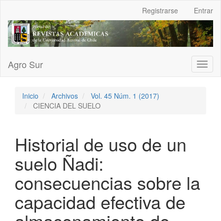
Navegación
Registrarse
Entrar
principal
Contenido
principal
Barra
lateral
Agro Sur
Toggl
naviga
Inicio
Archivos
Vol. 45 Núm. 1 (2017)
CIENCIA DEL SUELO
Historial de uso de un
suelo Ñadi:
consecuencias sobre la
capacidad efectiva de
almacenamiento de