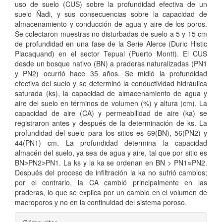
uso de suelo (CUS) sobre la profundidad efectiva de un
suelo Ñadi, y sus consecuencias sobre la capacidad de
almacenamiento y conducción de agua y aire de los poros.
Se colectaron muestras no disturbadas de suelo a 5 y 15 cm
de profundidad en una fase de la Serie Alerce (Duric Histic
Placaquand) en el sector Tepual (Puerto Montt). El CUS
desde un bosque nativo (BN) a praderas naturalizadas (PN1
y PN2) ocurrió hace 35 años. Se midió la profundidad
efectiva del suelo y se determinó la conductividad hidráulica
saturada (ks), la capacidad de almacenamiento de agua y
aire del suelo en términos de volumen (%) y altura (cm). La
capacidad de aire (CA) y permeabilidad de aire (ka) se
registraron antes y después de la determinación de ks. La
profundidad del suelo para los sitios es 69(BN), 56(PN2) y
44(PN1) cm. La profundidad determina la capacidad
almacén del suelo, ya sea de agua y aire, tal que por sitio es
BN˃PN2˃PN1. La ks y la ka se ordenan en BN > PN1≈PN2.
Después del proceso de infiltración la ka no sufrió cambios;
por el contrario, la CA cambió principalmente en las
praderas, lo que se explica por un cambio en el volumen de
macroporos y no en la continuidad del sistema poroso.
Detalles