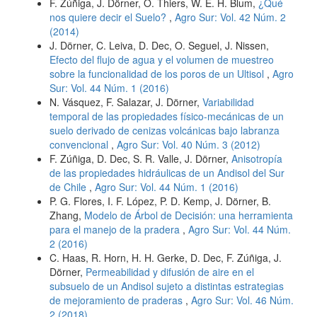
F. Zúñiga, J. Dörner, O. Thiers, W. E. H. Blum,
¿Qué
nos quiere decir el Suelo?
,
Agro Sur: Vol. 42 Núm. 2
(2014)
J. Dörner, C. Leiva, D. Dec, O. Seguel, J. Nissen,
Efecto del flujo de agua y el volumen de muestreo
sobre la funcionalidad de los poros de un Ultisol
,
Agro
Sur: Vol. 44 Núm. 1 (2016)
N. Vásquez, F. Salazar, J. Dörner,
Variabilidad
temporal de las propiedades físico-mecánicas de un
suelo derivado de cenizas volcánicas bajo labranza
convencional
,
Agro Sur: Vol. 40 Núm. 3 (2012)
F. Zúñiga, D. Dec, S. R. Valle, J. Dörner,
Anisotropía
de las propiedades hidráulicas de un Andisol del Sur
de Chile
,
Agro Sur: Vol. 44 Núm. 1 (2016)
P. G. Flores, I. F. López, P. D. Kemp, J. Dörner, B.
Zhang,
Modelo de Árbol de Decisión: una herramienta
para el manejo de la pradera
,
Agro Sur: Vol. 44 Núm.
2 (2016)
C. Haas, R. Horn, H. H. Gerke, D. Dec, F. Zúñiga, J.
Dörner,
Permeabilidad y difusión de aire en el
subsuelo de un Andisol sujeto a distintas estrategias
de mejoramiento de praderas
,
Agro Sur: Vol. 46 Núm.
2 (2018)