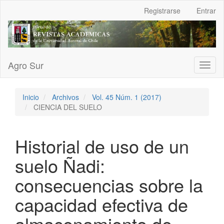
Navegación
Registrarse
Entrar
principal
Contenido
principal
Barra
lateral
Agro Sur
Toggl
naviga
Inicio
Archivos
Vol. 45 Núm. 1 (2017)
CIENCIA DEL SUELO
Historial de uso de un
suelo Ñadi:
consecuencias sobre la
capacidad efectiva de
almacenamiento de