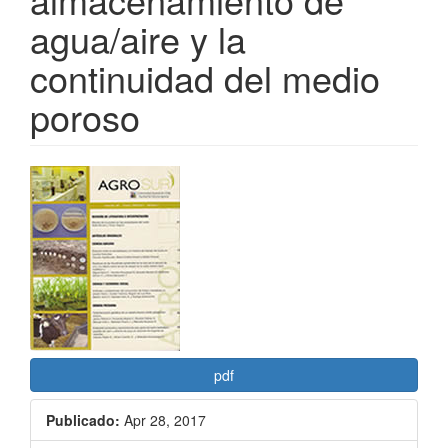
agua/aire y la
continuidad del medio
poroso
Barra
lateral
del
artículo
pdf
Publicado:
Apr 28, 2017