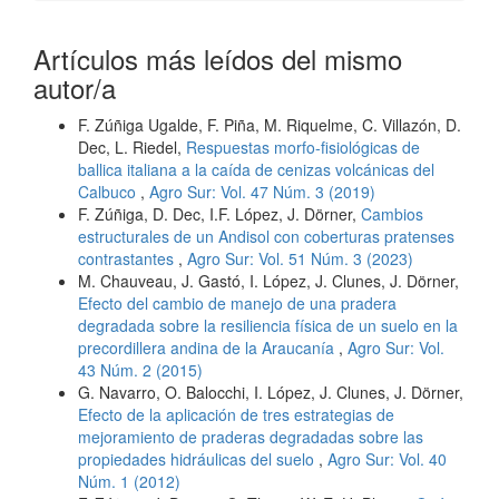
Artículos más leídos del mismo
autor/a
F. Zúñiga Ugalde, F. Piña, M. Riquelme, C. Villazón, D.
Dec, L. Riedel,
Respuestas morfo-fisiológicas de
ballica italiana a la caída de cenizas volcánicas del
Calbuco
,
Agro Sur: Vol. 47 Núm. 3 (2019)
F. Zúñiga, D. Dec, I.F. López, J. Dörner,
Cambios
estructurales de un Andisol con coberturas pratenses
contrastantes
,
Agro Sur: Vol. 51 Núm. 3 (2023)
M. Chauveau, J. Gastó, I. López, J. Clunes, J. Dörner,
Efecto del cambio de manejo de una pradera
degradada sobre la resiliencia física de un suelo en la
precordillera andina de la Araucanía
,
Agro Sur: Vol.
43 Núm. 2 (2015)
G. Navarro, O. Balocchi, I. López, J. Clunes, J. Dörner,
Efecto de la aplicación de tres estrategias de
mejoramiento de praderas degradadas sobre las
propiedades hidráulicas del suelo
,
Agro Sur: Vol. 40
Núm. 1 (2012)