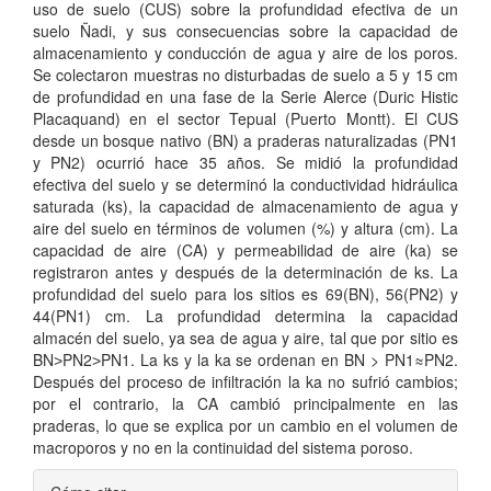
uso de suelo (CUS) sobre la profundidad efectiva de un
suelo Ñadi, y sus consecuencias sobre la capacidad de
almacenamiento y conducción de agua y aire de los poros.
Se colectaron muestras no disturbadas de suelo a 5 y 15 cm
de profundidad en una fase de la Serie Alerce (Duric Histic
Placaquand) en el sector Tepual (Puerto Montt). El CUS
desde un bosque nativo (BN) a praderas naturalizadas (PN1
y PN2) ocurrió hace 35 años. Se midió la profundidad
efectiva del suelo y se determinó la conductividad hidráulica
saturada (ks), la capacidad de almacenamiento de agua y
aire del suelo en términos de volumen (%) y altura (cm). La
capacidad de aire (CA) y permeabilidad de aire (ka) se
registraron antes y después de la determinación de ks. La
profundidad del suelo para los sitios es 69(BN), 56(PN2) y
44(PN1) cm. La profundidad determina la capacidad
almacén del suelo, ya sea de agua y aire, tal que por sitio es
BN˃PN2˃PN1. La ks y la ka se ordenan en BN > PN1≈PN2.
Después del proceso de infiltración la ka no sufrió cambios;
por el contrario, la CA cambió principalmente en las
praderas, lo que se explica por un cambio en el volumen de
macroporos y no en la continuidad del sistema poroso.
Detalles