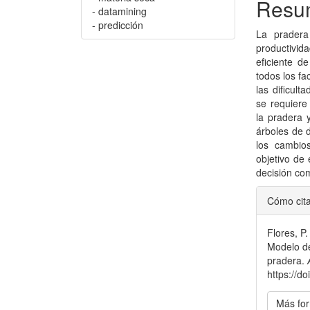
Resu
- datamining
- predicción
La pradera
productivid
eficiente d
todos los fa
las dificul
se requiere
la pradera 
árboles de 
los cambio
objetivo de 
decisión co
Detal
Cómo cit
del
Flores, P.
artícu
Modelo de
pradera.
https://d
Más for