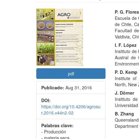
Barra
Conte
P. G. Flore
Escuela de 
lateral
princi
de Chile, Ca
del
del
Facultad de
Valdivia, Chi
artículo
artícu
I. F. López
Instituto de
Austral de C
Environment
P. D. Kemp
pdf
Institute o
North, New 
Publicado:
Aug 31, 2016
J. Dörner
Instituto d
DOI:
Universidad 
https://doi.org/10.4206/agrosu
r.2016.v44n2-02
B. Zhang
Queenslan
Palabras clave:
Department 
- Producción
- materia seca