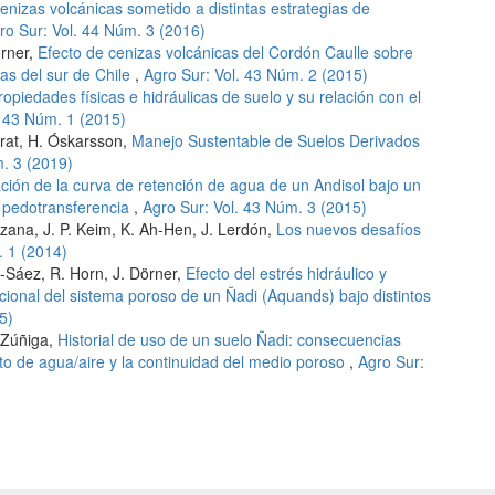
enizas volcánicas sometido a distintas estrategias de
ro Sur: Vol. 44 Núm. 3 (2016)
örner,
Efecto de cenizas volcánicas del Cordón Caulle sobre
las del sur de Chile
,
Agro Sur: Vol. 43 Núm. 2 (2015)
ropiedades físicas e hidráulicas de suelo y su relación con el
. 43 Núm. 1 (2015)
 Prat, H. Óskarsson,
Manejo Sustentable de Suelos Derivados
m. 3 (2019)
ción de la curva de retención de agua de un Andisol bajo un
e pedotransferencia
,
Agro Sur: Vol. 43 Núm. 3 (2015)
izana, J. P. Keim, K. Ah-Hen, J. Lerdón,
Los nuevos desafíos
. 1 (2014)
ic-Sáez, R. Horn, J. Dörner,
Efecto del estrés hidráulico y
ncional del sistema poroso de un Ñadi (Aquands) bajo distintos
5)
. Zúñiga,
Historial de uso de un suelo Ñadi: consecuencias
o de agua/aire y la continuidad del medio poroso
,
Agro Sur: