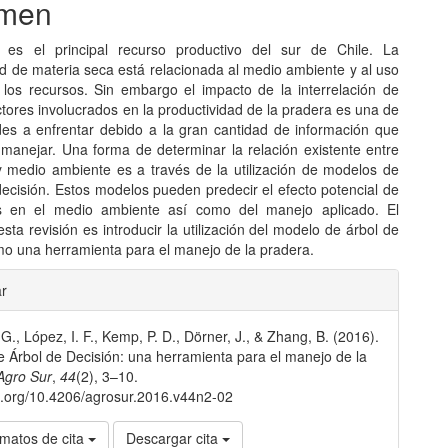
men
 es el principal recurso productivo del sur de Chile. La
ad de materia seca está relacionada al medio ambiente y al uso
e los recursos. Sin embargo el impacto de la interrelación de
ctores involucrados en la productividad de la pradera es una de
tades a enfrentar debido a la gran cantidad de información que
 manejar. Una forma de determinar la relación existente entre
y medio ambiente es a través de la utilización de modelos de
decisión. Estos modelos pueden predecir el efecto potencial de
s en el medio ambiente así como del manejo aplicado. El
esta revisión es introducir la utilización del modelo de árbol de
mo una herramienta para el manejo de la pradera.
les
ar
 G., López, I. F., Kemp, P. D., Dörner, J., & Zhang, B. (2016).
lo
 Árbol de Decisión: una herramienta para el manejo de la
Agro Sur
,
44
(2), 3–10.
oi.org/10.4206/agrosur.2016.v44n2-02
matos de cita
Descargar cita