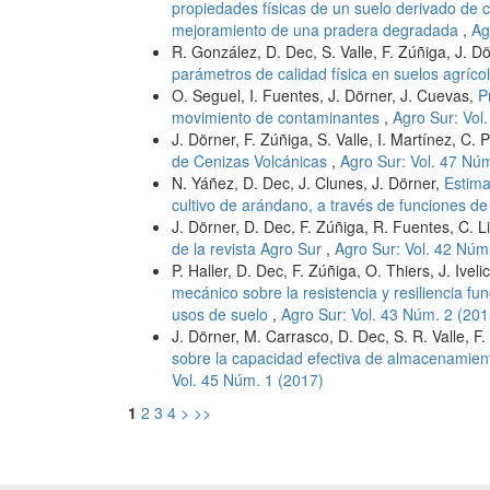
propiedades físicas de un suelo derivado de c
mejoramiento de una pradera degradada
,
Ag
R. González, D. Dec, S. Valle, F. Zúñiga, J. D
parámetros de calidad física en suelos agríco
O. Seguel, I. Fuentes, J. Dörner, J. Cuevas,
P
movimiento de contaminantes
,
Agro Sur: Vol
J. Dörner, F. Zúñiga, S. Valle, I. Martínez, C.
de Cenizas Volcánicas
,
Agro Sur: Vol. 47 Nú
N. Yáñez, D. Dec, J. Clunes, J. Dörner,
Estima
cultivo de arándano, a través de funciones d
J. Dörner, D. Dec, F. Zúñiga, R. Fuentes, C. L
de la revista Agro Sur
,
Agro Sur: Vol. 42 Núm
P. Haller, D. Dec, F. Zúñiga, O. Thiers, J. Ivel
mecánico sobre la resistencia y resiliencia fu
usos de suelo
,
Agro Sur: Vol. 43 Núm. 2 (201
J. Dörner, M. Carrasco, D. Dec, S. R. Valle, F
sobre la capacidad efectiva de almacenamient
Vol. 45 Núm. 1 (2017)
1
2
3
4
>
>>