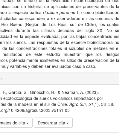
 trabajo se enfocó en la evaluación ecotoxicológica de dos
ánicos con un historial de aplicaciones de preservantes de la
do la especie ballica (
Lollium perenne
L.) como bioindicador.
estudiados corresponden a ex aserraderos en las comunas de
 Río Bueno (Región de Los Ríos, sur de Chile), los cuales
 activos durante las últimas décadas del siglo XX. No se
xicidad en la especie evaluada, por las bajas concentraciones
en los suelos. Las respuestas de la especie bioindicadora no
 de las concentraciones totales ni solubles de metales en el
 resultados de este estudio muestran que los riesgos
icos potencialmente existentes en sitios de preservación de la
muy variables y deben ser evaluados caso a caso.
les
ar
J. F., García, S., Ginocchio, R., & Neaman, A. (2023).
lo
n ecotoxicológica de suelos volcánicos impactados por
tes de la madera en el sur de Chile.
Agro Sur
,
51
(1), 53–58.
oi.org/10.4206/agrosur.2023.v51n1-05
matos de cita
Descargar cita