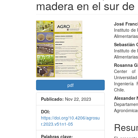
madera en el sur de 
Barra
Conte
José Franc
Instituto de
lateral
princi
Alimentarias
del
del
Sebastián 
Instituto de
artículo
artícu
Alimentarias
Rosanna G
Center of 
Universidad
Ingeniería 
pdf
Chile.
Alexander
Publicado:
Nov 22, 2023
Departame
Agronómicas
DOI:
https://doi.org/10.4206/agrosu
Resu
r.2023.v51n1-05
Palabras clave: