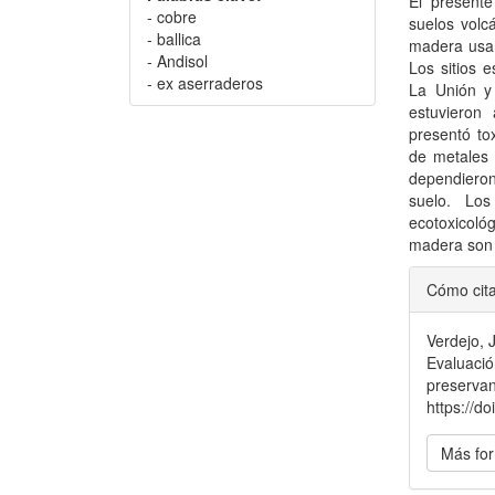
El presente
- cobre
suelos volc
- ballica
madera usan
- Andisol
Los sitios 
- ex aserraderos
La Unión y
estuvieron
presentó to
de metales 
dependieron
suelo. Los
ecotoxicológ
madera son 
Detal
Cómo cit
del
Verdejo, 
artícu
Evaluació
preservan
https://d
Más for