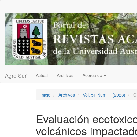
Navegación
principal
Contenido
principal
Barra
lateral
Agro Sur
Actual
Archivos
Acerca de
Inicio
Archivos
Vol. 51 Núm. 1 (2023)
C
Evaluación ecotoxico
volcánicos impactado