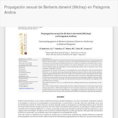
Volver
Propagación sexual de Berberis darwinii (Michay) en Patagonia
a
Andina
los
detalles
del
De
De
artículo
P