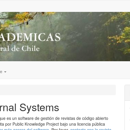
de
rnal Systems
que es un software de gestión de revistas de código abierto
ita por Public Knowledge Project bajo una licencia pública
er más acerca del software
. Por favor,
contacte con la revista