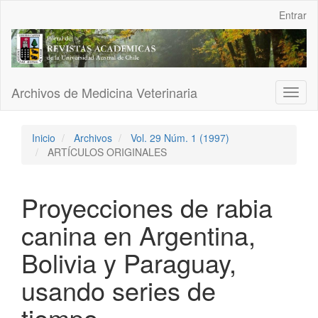
Navegación
Entrar
principal
Contenido
principal
Barra
lateral
Archivos de Medicina Veterinaria
Toggl
naviga
Inicio
Archivos
Vol. 29 Núm. 1 (1997)
ARTÍCULOS ORIGINALES
Proyecciones de rabia
canina en Argentina,
Bolivia y Paraguay,
usando series de
tiempo