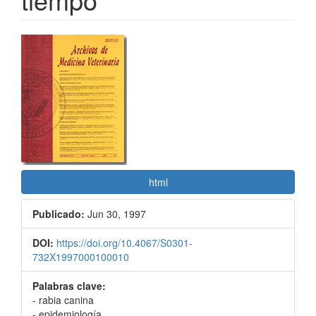
Barra
lateral
del
artículo
html
Publicado:
Jun 30, 1997
DOI:
https://doi.org/10.4067/S0301-
732X1997000100010
Palabras clave:
- rabia canina
- epidemiología