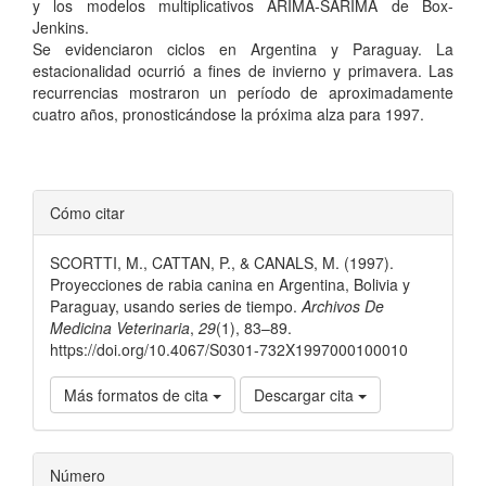
y los modelos multiplicativos ARIMA-SARIMA de Box-
Jenkins.
Se evidenciaron ciclos en Argentina y Paraguay. La
estacionalidad ocurrió a fines de invierno y primavera. Las
recurrencias mostraron un período de aproximadamente
cuatro años, pronosticándose la próxima alza para 1997.
Detalles
Cómo citar
del
SCORTTI, M., CATTAN, P., & CANALS, M. (1997).
artículo
Proyecciones de rabia canina en Argentina, Bolivia y
Paraguay, usando series de tiempo.
Archivos De
Medicina Veterinaria
,
29
(1), 83–89.
https://doi.org/10.4067/S0301-732X1997000100010
Más formatos de cita
Descargar cita
Número