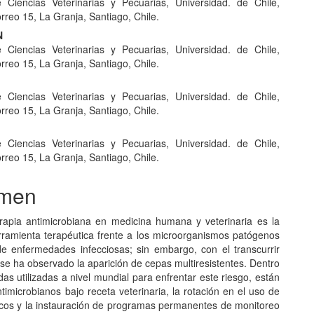
 Ciencias Veterinarias y Pecuarias, Universidad. de Chile,
orreo 15, La Granja, Santiago, Chile.
N
 Ciencias Veterinarias y Pecuarias, Universidad. de Chile,
orreo 15, La Granja, Santiago, Chile.
 Ciencias Veterinarias y Pecuarias, Universidad. de Chile,
orreo 15, La Granja, Santiago, Chile.
 Ciencias Veterinarias y Pecuarias, Universidad. de Chile,
orreo 15, La Granja, Santiago, Chile.
men
rapia antimicrobiana en medicina humana y veterinaria es la
erramienta terapéutica frente a los microorganismos patógenos
e enfermedades infecciosas; sin embargo, con el transcurrir
se ha observado la aparición de cepas multiresistentes. Dentro
as utilizadas a nivel mundial para enfrentar este riesgo, están
timicrobianos bajo receta veterinaria, la rotación en el uso de
cos y la instauración de programas permanentes de monitoreo