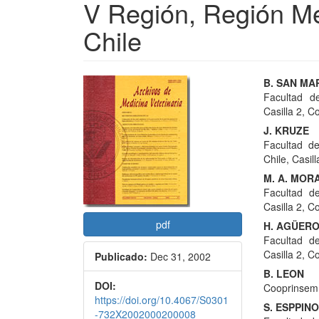
V Región, Región Me
Chile
Barra
Conte
B. SAN MA
Facultad de
lateral
princi
Casilla 2, C
del
del
J. KRUZE
Facultad de
artículo
artícu
Chile, Casill
M. A. MOR
Facultad de
Casilla 2, C
pdf
H. AGÜER
Facultad de
Casilla 2, C
Publicado:
Dec 31, 2002
B. LEON
DOI:
Cooprinsem,
https://doi.org/10.4067/S0301
S. ESPPIN
-732X2002000200008