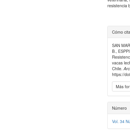
resistencia 
Detal
Cómo cit
del
SAN MART
artícu
B., ESPPI
Resistenc
vacas lec
Chile.
Arc
https://
Más for
Número
Vol. 34 N