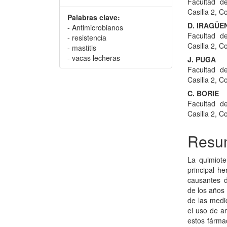
Facultad de
Casilla 2, C
Palabras clave:
D. IRAGÜE
- Antimicrobianos
Facultad de
- resistencia
Casilla 2, C
- mastitis
- vacas lecheras
J. PUGA
Facultad de
Casilla 2, C
C. BORIE
Facultad de
Casilla 2, C
Resu
La quimiote
principal h
causantes d
de los años 
de las medid
el uso de an
estos fárma