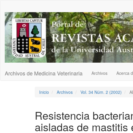
Navegación
principal
Contenido
principal
Barra
lateral
Archivos de Medicina Veterinaria
Archivos
Acerca 
Inicio
Archivos
Vol. 34 Núm. 2 (2002)
A
Resistencia bacteri
aisladas de mastitis