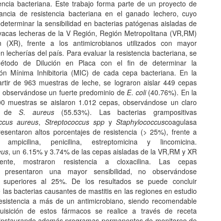
tencia bacteriana. Este trabajo forma parte de un proyecto de
lancia de resistencia bacteriana en el ganado lechero, cuyo
 determinar la sensibilidad en bacterias patógenas aisladas de
 vacas lecheras de la V Región, Región Metropolitana (VR,RM)
 (XR), frente a los antimicrobianos utilizados con mayor
n lecherías del país. Para evaluar la resistencia bacteriana, se
 Método de Dilución en Placa con el fin de determinar la
ón Mínima Inhibitoria (MIC) de cada cepa bacteriana. En la
tir de 963 muestras de leche, se lograron aislar 449 cepas
, observándose un fuerte predominio de
E
.
coli
(40.76%). En la
0 muestras se aislaron 1.012 cepas, observándose un claro
io de
S
.
aureus
(55.53%). Las bacterias grampositivas
ccus
aureus
,
Streptococcus
spp
y
Staphylococcus
coagulasa
resentaron altos porcentajes de resistencia (> 25%), frente a
a, ampicilina, penicilina, estreptomicina y lincomicina.
eus
, un 6.15% y 3.74% de las cepas aisladas de la VR,RM y XR
mente, mostraron resistencia a cloxacilina. Las cepas
presentaron una mayor sensibilidad, no observándose
as superiores al 25%. De los resultados se puede concluir
las bacterias causantes de mastitis en las regiones en estudio
esistencia a más de un antimicrobiano, siendo recomendable
uisición de estos fármacos se realice a través de receta
, instaurando además programas permanentes de monitoreo de