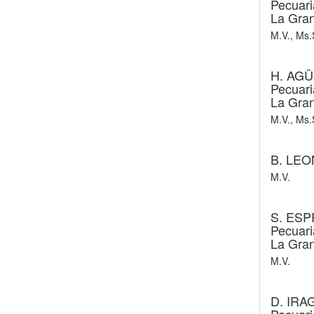
Pecuari
La Gran
M.V., Ms.
H. AG
Pecuari
La Gran
M.V., Ms.
B. LEO
M.V.
S. ES
Pecuari
La Gran
M.V.
D. IR