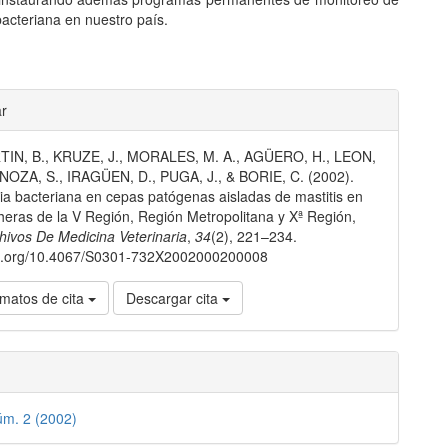
bacteriana en nuestro país.
les
ar
IN, B., KRUZE, J., MORALES, M. A., AGÜERO, H., LEON,
lo
NOZA, S., IRAGÜEN, D., PUGA, J., & BORIE, C. (2002).
ia bacteriana en cepas patógenas aisladas de mastitis en
heras de la V Región, Región Metropolitana y Xª Región,
hivos De Medicina Veterinaria
,
34
(2), 221–234.
doi.org/10.4067/S0301-732X2002000200008
matos de cita
Descargar cita
úm. 2 (2002)