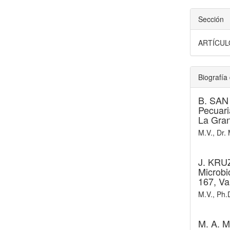
Sección
ARTÍCUL
Biografía 
B. SAN
Pecuari
La Gran
M.V., Dr.
J. KRU
Microbi
167, Val
M.V., Ph.
M. A.