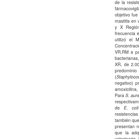
de la resis
fármacovigi
objetivo fue
mastitis en
y X Región
frecuencia e
utilizó el
Concentraci
VR,RM a par
bacterianas
XR, de 2.00
predomin
(
Staphyloco
negativo) p
amoxicilin
Para
S
.
aur
respectiva
de
E
.
coli
resistenci
también que 
presentan r
que la adq
veterinaria